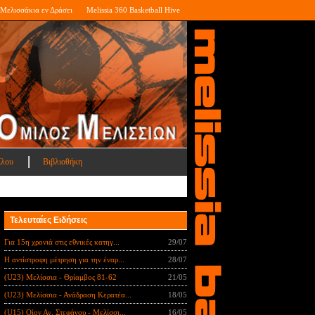
Μελισσάκια εν Δράσει
Melissia 360 Basketball Hive
ίλου
Βιβλιοθήκη
Τελευταίες Ειδήσεις
Για 15η χρονιά στις εθνικές κατηγ...
29/07
Η αντίστροφη μέτρηση για την έναρ...
28/07
(U23) Μελίσσια - Θρίαμβος 81-62
21/05
(U23) Μελίσσια - Ανάδραση Κερατέα...
18/05
(U15) Οίον Αγ. Στεφάνου - Μελίσσι...
16/05