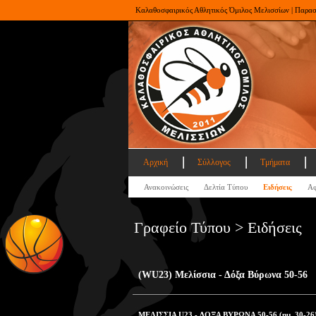
Καλαθοσφαιρικός Αθλητικός Όμιλος Μελισσίων | Παρα
Αρχική
Σύλλογος
Τμήματα
Ανακοινώσεις
Δελτία Τύπου
Ειδήσεις
Αφ
Γραφείο Τύπου > Ειδήσεις
(WU23) Μελίσσια - Δόξα Βύρωνα 50-56
ΜΕΛΙΣΣΙΑ U23 - ΔΟΞΑ ΒΥΡΩΝΑ 50-56 (ημ. 30-26