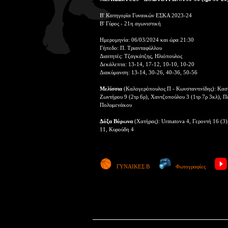
Β' Κατηγορία Γυναικών ΕΣΚΑ 2023-24
Β' Γύρος - 21η αγωνιστική
Ημερομηνία: 06/03/2024 και ώρα 21:30
Γήπεδο: Π. Τριανταφύλλου
Διαιτητές: Τζαγκάτζης, Ηλιόπουλος
Δεκάλεπτα: 13-14, 17-12, 10-10, 10-20
Διακύμανση: 13-14, 30-26, 40-36, 50-56
Μελίσσια
(Καλογερόπουλος Π - Κωνσταντινίδης): Κασι
Ζωντήρου 9 (2τρ 6ρ), Χαντζοπούλου 3 (1τρ 7ρ 3κλ), Πα
Πολυμενάκου
Δόξα Βύρωνα
(Χατήρας): Urmatova 4, Γεροντή 16 (3)
11, Κυρούδη 4
ΓΥΝΑΙΚΕΣ Β
Φωτογραφίες