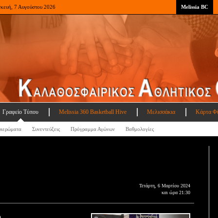
σκευή, 7 Αυγούστου 2026
Melissia BC
Γραφείο Τύπου
Melissia 360 Basketball Hive
Μελισσάκια
Κάρτα Φ
ιερώματα
Συνεντεύξεις
Πρόγραμμα Αγώνων
Βαθμολογίες
Τετάρτη, 6 Μαρτίου 2024
και ώρα 21:30
)