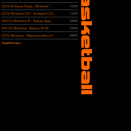
(U23) Κολλέγιο Ντερή - Μελίσσια 7...
15/05
(U23) Μελίσσια U23 - Χολαργός U23...
11/05
(WU15) Μελίσσια B' - Άρτεμις Αχαρ...
10/05
(WU15) Μελίσσια - Κρόνος 39-59
10/05
(U15) Μελίσσια - Θρακομακεδόνες 6...
09/05
περισσότερα »