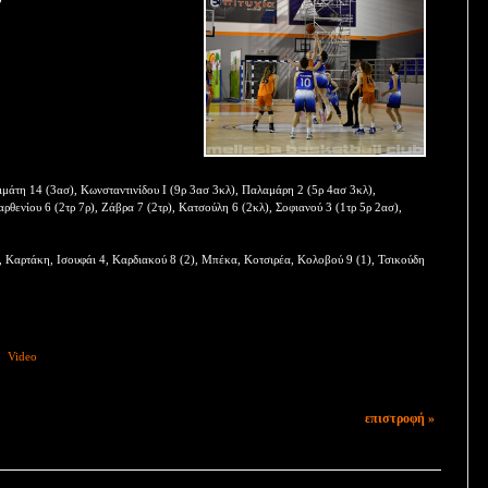
μάτη 14 (3ασ), Κωνσταντινίδου Ι (9ρ 3ασ 3κλ), Παλαμάρη 2 (5ρ 4ασ 3κλ),
ρθενίου 6 (2τρ 7ρ), Ζάβρα 7 (2τρ), Κατσούλη 6 (2κλ), Σοφιανού 3 (1τρ 5ρ 2ασ),
, Καρτάκη, Ισουφάι 4, Καρδιακού 8 (2), Μπέκα, Κοτσιρέα, Κολοβού 9 (1), Τσικούδη
Video
επιστροφή »