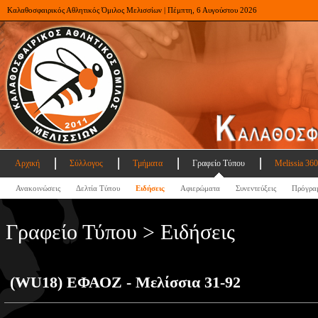
Καλαθοσφαιρικός Αθλητικός Όμιλος Μελισσίων | Πέμπτη, 6 Αυγούστου 2026
Αρχική
Σύλλογος
Τμήματα
Γραφείο Τύπου
Melissia 360
Ανακοινώσεις
Δελτία Τύπου
Ειδήσεις
Αφιερώματα
Συνεντεύξεις
Πρόγρα
Γραφείο Τύπου > Ειδήσεις
(WU18) ΕΦΑΟΖ - Μελίσσια 31-92