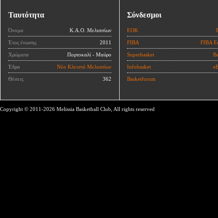
Ταυτότητα
Σύνδεσμοι
Όνομα
Κ.Α.Ο. Μελισσίων
ΕΟΚ
Έτος ένωσης
2011
FIBA
FIBA E
Χρώματα
Πορτοκαλί - Μαύρο
Superbasket
Ba
Έδρα
Νέο Κλειστό Μελισσίων
Infobasket
eB
Θέσεις
362
Basketforum
Copyright © 2011-2026 Melissia Basketball Club, All rights reserved