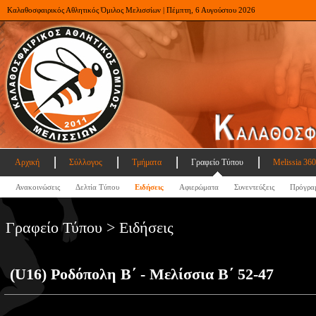
Καλαθοσφαιρικός Αθλητικός Όμιλος Μελισσίων | Πέμπτη, 6 Αυγούστου 2026
Αρχική
Σύλλογος
Τμήματα
Γραφείο Τύπου
Melissia 360
Ανακοινώσεις
Δελτία Τύπου
Ειδήσεις
Αφιερώματα
Συνεντεύξεις
Πρόγρα
Γραφείο Τύπου > Ειδήσεις
(U16) Ροδόπολη Β΄ - Μελίσσια Β΄ 52-47