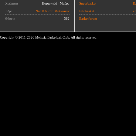
Χρώματα
Πορτοκαλί - Μαύρο
Superbasket
Ba
Έδρα
Νέο Κλειστό Μελισσίων
Infobasket
eB
Θέσεις
362
Basketforum
Copyright © 2011-2026 Melissia Basketball Club, All rights reserved