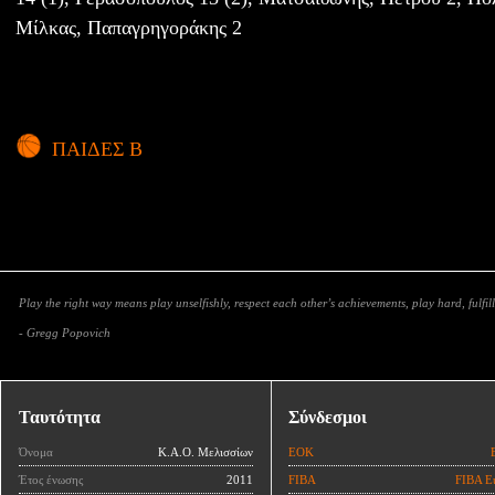
Μίλκας, Παπαγρηγοράκης 2
ΠΑΙΔΕΣ Β
Play the right way means play unselfishly, respect each other’s achievements, play hard, fulfill
- Gregg Popovich
Ταυτότητα
Σύνδεσμοι
Όνομα
Κ.Α.Ο. Μελισσίων
ΕΟΚ
Έτος ένωσης
2011
FIBA
FIBA E