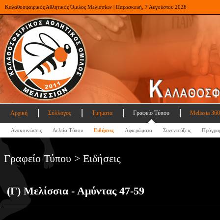
Καλαθοσφαιρικός Αθλητικός Όμιλος Μελισσίων | Παρασκευή, 7 Αυγούστου 2026
Αρχική
Σύλλογος
Τμήματα
Γραφείο Τύπου
Melissia 360
Ανακοινώσεις
Δελτία Τύπου
Ειδήσεις
Αφιερώματα
Συνεντεύξεις
Πρόγρα
Γραφείο Τύπου > Ειδήσεις
(Γ) Μελίσσια - Αμύντας 47-59