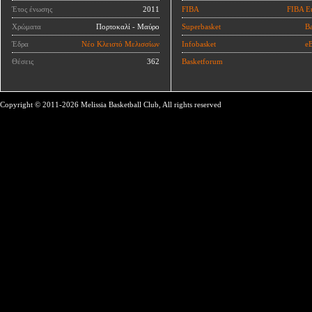
Έτος ένωσης
2011
FIBA
FIBA E
Χρώματα
Πορτοκαλί - Μαύρο
Superbasket
Ba
Έδρα
Νέο Κλειστό Μελισσίων
Infobasket
eB
Θέσεις
362
Basketforum
Copyright © 2011-2026 Melissia Basketball Club, All rights reserved