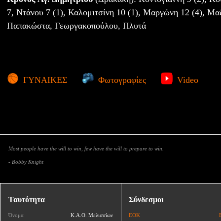
7, Ντάνου 7 (1), Καλομιτσίνη 10 (1), Μαργώνη 12 (4), Μα
Παπακώστα, Γεωργακοπούλου, Πλυτά
ΓΥΝΑΙΚΕΣ
Φωτογραφίες
Video
Most people have the will to win, few have the will to prepare to win.
- Bobby Knight
Ταυτότητα
Σύνδεσμοι
Όνομα
Κ.Α.Ο. Μελισσίων
ΕΟΚ