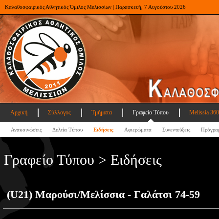
Καλαθοσφαιρικός Αθλητικός Όμιλος Μελισσίων | Παρασκευή, 7 Αυγούστου 2026
Αρχική
Σύλλογος
Τμήματα
Γραφείο Τύπου
Melissia 360
Ανακοινώσεις
Δελτία Τύπου
Ειδήσεις
Αφιερώματα
Συνεντεύξεις
Πρόγρα
Γραφείο Τύπου > Ειδήσεις
(U21) Μαρούσι/Μελίσσια - Γαλάτσι 74-59