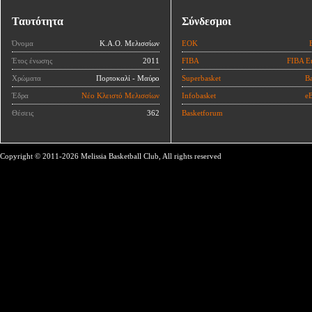
Ταυτότητα
Σύνδεσμοι
Όνομα
Κ.Α.Ο. Μελισσίων
ΕΟΚ
Έτος ένωσης
2011
FIBA
FIBA E
Χρώματα
Πορτοκαλί - Μαύρο
Superbasket
Ba
Έδρα
Νέο Κλειστό Μελισσίων
Infobasket
eB
Θέσεις
362
Basketforum
Copyright © 2011-2026 Melissia Basketball Club, All rights reserved