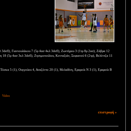
3defl), Γιαννουλάκου 7 (5ρ 4ασ 4κλ 3defl), Ζωντήρου 3 (1τρ 8ρ 2ασ), Ζάβρα 12
λη 18 (5ρ 4ασ 3κλ 3defl), Ζησιμοπούλου, Κονταξιάν, Σοφιανού 6 (2τρ), Βελέντζα 11
 Τόσκα 5 (1), Ουγγούου 4, Αναζόντο 20 (1), Μελαδίνη, Εραρούι Ν 3 (1), Εραρούι Β
Video
επιστροφή »