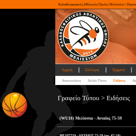
Καλαθοσφαιρικός Αθλητικός Όμιλος Μελισσίων | Παρα
Αρχική
Σύλλογος
Τμήματα
Ανακοινώσεις
Δελτία Τύπου
Ειδήσεις
Αφ
Γραφείο Τύπου > Ειδήσεις
(WU18) Μελίσσια - Ανταίος 75-59
ΜΕΛΙΣΣΙΑ - ΑΝΤΑΙΟΣ 75-59 (ημ. 47-24)