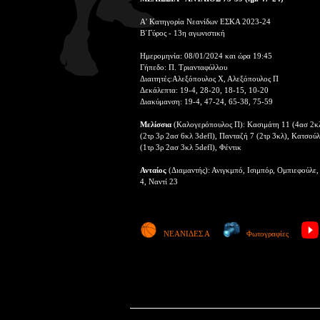
Α' Κατηγορία Νεανίδων ΕΣΚΑ 2023-24
Β΄Γύρος - 13η αγωνιστική
Ημερομηνία: 08/01/2024 και ώρα 19:45
Γήπεδο: Π. Τριανταφύλλου
Διαιτητές:Αλεξόπουλος Χ, Αλεξόπουλος Π
Δεκάλεπτα: 19-4, 28-20, 18-15, 10-20
Διακύμανση: 19-4, 47-24, 65-38, 75-59
Μελίσσια
(Καλογερόπουλος Π): Κασιμάτη 11 (4ασ 2κλ 
(2τρ 3ρ 2ασ 6κλ 3defl), Πανταζή 7 (2τρ 3κλ), Κατσού
(1τρ 3ρ 2ασ 3κλ 5defl), Φέντικ
Ανταίος
(Διαμαντής): Ανιγκμπό, Ισιμπόρ, Ομπιεφούλε,
4, Ναντί 23
ΝΕΑΝΙΔΕΣ Α
Φωτογραφίες