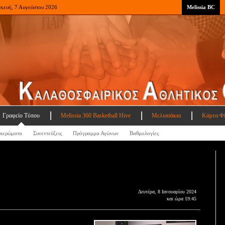
σκευή, 7 Αυγούστου 2026
Melissia BC
Γραφείο Τύπου
Melissia 360 Basketball Hive
Μελισσάκια
Κάρτα Φ
ιερώματα
Συνεντεύξεις
Πρόγραμμα Αγώνων
Βαθμολογίες
Δευτέρα, 8 Ιανουαρίου 2024
και ώρα 19:45