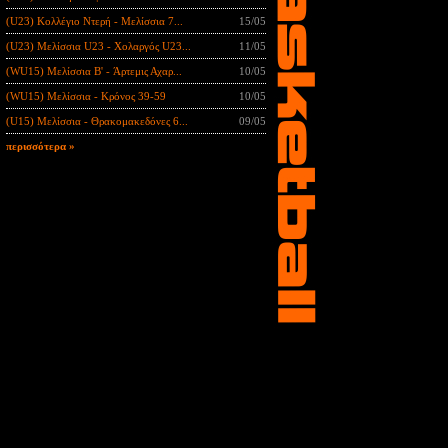
(U23) Κολλέγιο Ντερή - Μελίσσια 7...
15/05
(U23) Μελίσσια U23 - Χολαργός U23...
11/05
(WU15) Μελίσσια B' - Άρτεμις Αχαρ...
10/05
(WU15) Μελίσσια - Κρόνος 39-59
10/05
(U15) Μελίσσια - Θρακομακεδόνες 6...
09/05
περισσότερα »