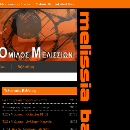
Μελισσάκια εν Δράσει
Melissia 360 Basketball Hive
ίλου
Βιβλιοθήκη
Τελευταίες Ειδήσεις
Για 15η χρονιά στις εθνικές κατηγ...
29/07
Η αντίστροφη μέτρηση για την έναρ...
28/07
(U23) Μελίσσια - Θρίαμβος 81-62
21/05
(U23) Μελίσσια - Ανάδραση Κερατέα...
18/05
(U15) Οίον Αγ. Στεφάνου - Μελίσσι...
16/05