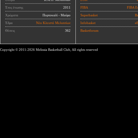
Έτος ένωσης
2011
FIBA
FIBA E
Χρώματα
Πορτοκαλί - Μαύρο
Superbasket
Ba
Έδρα
Νέο Κλειστό Μελισσίων
Infobasket
eB
Θέσεις
362
Basketforum
Copyright © 2011-2026 Melissia Basketball Club, All rights reserved