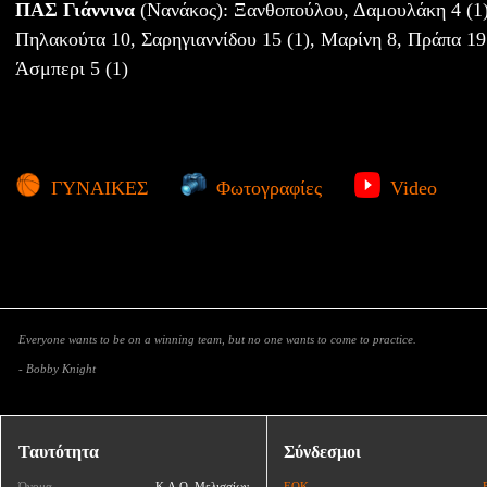
ΠΑΣ Γιάννινα
(Νανάκος): Ξανθοπούλου, Δαμουλάκη 4 (1)
Πηλακούτα 10, Σαρηγιαννίδου 15 (1), Μαρίνη 8, Πράπα 19 
Άσμπερι 5 (1)
ΓΥΝΑΙΚΕΣ
Φωτογραφίες
Video
Everyone wants to be on a winning team, but no one wants to come to practice.
- Bobby Knight
Ταυτότητα
Σύνδεσμοι
Όνομα
Κ.Α.Ο. Μελισσίων
ΕΟΚ