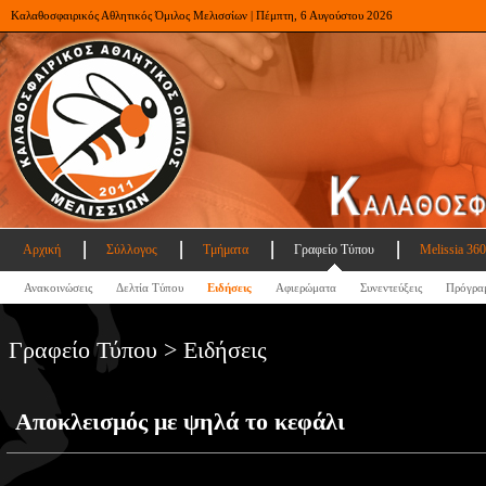
Καλαθοσφαιρικός Αθλητικός Όμιλος Μελισσίων | Πέμπτη, 6 Αυγούστου 2026
Αρχική
Σύλλογος
Τμήματα
Γραφείο Τύπου
Melissia 360
Ανακοινώσεις
Δελτία Τύπου
Ειδήσεις
Αφιερώματα
Συνεντεύξεις
Πρόγρα
Γραφείο Τύπου > Ειδήσεις
Αποκλεισμός με ψηλά το κεφάλι