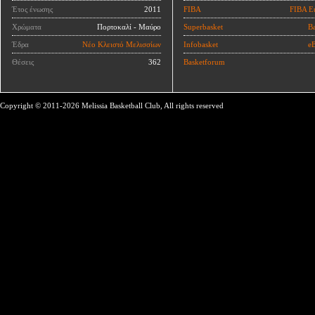
Έτος ένωσης
2011
FIBA
FIBA E
Χρώματα
Πορτοκαλί - Μαύρο
Superbasket
Ba
Έδρα
Νέο Κλειστό Μελισσίων
Infobasket
eB
Θέσεις
362
Basketforum
Copyright © 2011-2026 Melissia Basketball Club, All rights reserved