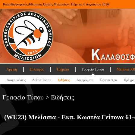
Καλαθοσφαιρικός Αθλητικός Όμιλος Μελισσίων | Πέμπτη, 6 Αυγούστου 2026
Αρχική
Σύλλογος
Τμήματα
Γραφείο Τύπου
Melissia 360
Ανακοινώσεις
Δελτία Τύπου
Ειδήσεις
Αφιερώματα
Συνεντεύξεις
Πρόγρα
Γραφείο Τύπου > Ειδήσεις
(WU23) Μελίσσια - Εκπ. Κωστέα Γείτονα 61-