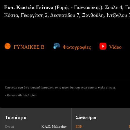
Εκπ. Κωστέα Γείτονα
(Ραρής - Γιαννακάκης): Σούλε 4, Γ
Κόστα, Γεωργίτση 2, Δεσποτίδου 7, Ξανθούλη, Ιντζόγλου 3
ΓΥΝΑΙΚΕΣ Β
Φωτογραφίες
Video
One man can be a crucial ingredient on a team, but one man cannot make a team.
- Kareem Abdul-Jabbar
Ταυτότητα
Σύνδεσμοι
Όνομα
Κ.Α.Ο. Μελισσίων
ΕΟΚ