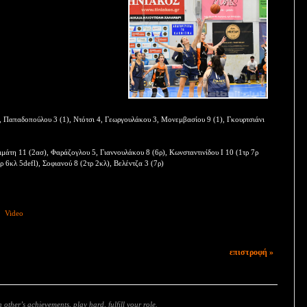
 Παπαδοπούλου 3 (1), Ντότσι 4, Γεωργουλάκου 3, Μονεμβασίου 9 (1), Γκουρτσιάνι
μάτη 11 (2ασ), Φαράζογλου 5, Γιαννουλάκου 8 (6ρ), Κωνσταντινίδου Ι 10 (1τρ 7ρ
 6κλ 5defl), Σοφιανού 8 (2τρ 2κλ), Βελέντζα 3 (7ρ)
Video
επιστροφή »
 other’s achievements, play hard, fulfill your role.