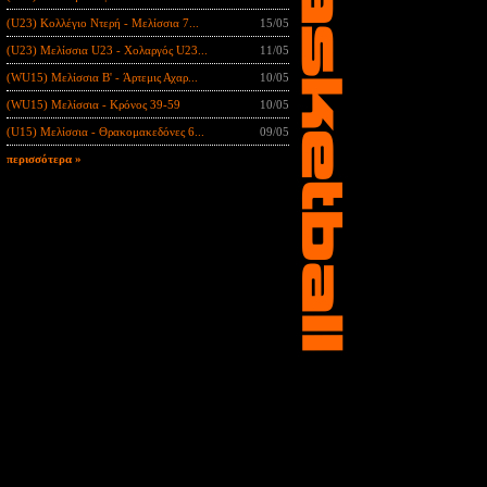
(U23) Κολλέγιο Ντερή - Μελίσσια 7...
15/05
(U23) Μελίσσια U23 - Χολαργός U23...
11/05
(WU15) Μελίσσια B' - Άρτεμις Αχαρ...
10/05
(WU15) Μελίσσια - Κρόνος 39-59
10/05
(U15) Μελίσσια - Θρακομακεδόνες 6...
09/05
περισσότερα »