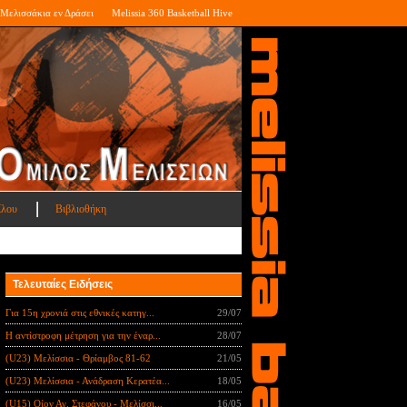
Μελισσάκια εν Δράσει
Melissia 360 Basketball Hive
ίλου
Βιβλιοθήκη
Τελευταίες Ειδήσεις
Για 15η χρονιά στις εθνικές κατηγ...
29/07
Η αντίστροφη μέτρηση για την έναρ...
28/07
(U23) Μελίσσια - Θρίαμβος 81-62
21/05
(U23) Μελίσσια - Ανάδραση Κερατέα...
18/05
(U15) Οίον Αγ. Στεφάνου - Μελίσσι...
16/05