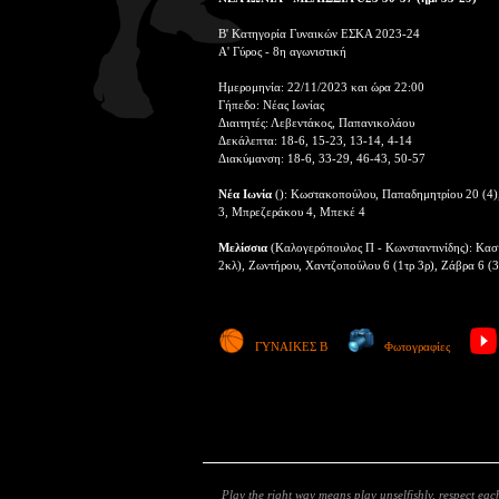
Β' Κατηγορία Γυναικών ΕΣΚΑ 2023-24
Α' Γύρος - 8η αγωνιστική
Ημερομηνία: 22/11/2023 και ώρα 22:00
Γήπεδο: Νέας Ιωνίας
Διαιτητές: Λεβεντάκος, Παπανικολάου
Δεκάλεπτα: 18-6, 15-23, 13-14, 4-14
Διακύμανση: 18-6, 33-29, 46-43, 50-57
Νέα Ιωνία
(): Κωστακοπούλου, Παπαδημητρίου 20 (4),
3, Μπρεζεράκου 4, Μπεκέ 4
Μελίσσια
(Καλογερόπουλος Π - Κωνσταντινίδης): Κασι
2κλ), Ζωντήρου, Χαντζοπούλου 6 (1τρ 3ρ), Ζάβρα 6 (3ρ
ΓΥΝΑΙΚΕΣ Β
Φωτογραφίες
Play the right way means play unselfishly, respect each