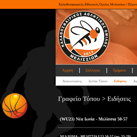
Καλαθοσφαιρικός Αθλητικός Όμιλος Μελισσίων | Πέμπτ
Αρχική
Σύλλογος
Τμήματα
Ανακοινώσεις
Δελτία Τύπου
Ειδήσεις
Αφ
Γραφείο Τύπου > Ειδήσεις
(WU23) Νέα Ιωνία - Μελίσσια 50-57
ΝΕΑ ΙΩΝΙΑ - ΜΕΛΙΣΣΙΑ U23 50-57 (ημ. 33-29)