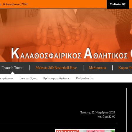
η, 6 Αυγούστου 2026
Melissia BC
Γραφείο Τύπου
Melissia 360 Basketball Hive
Μελισσάκια
Κάρτα Φ
ιερώματα
Συνεντεύξεις
Πρόγραμμα Αγώνων
Βαθμολογίες
Τετάρτη, 22 Νοεμβρίου 2023
και ώρα 22:00