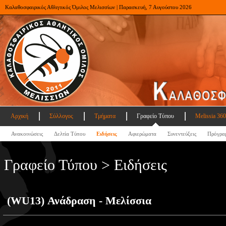
Καλαθοσφαιρικός Αθλητικός Όμιλος Μελισσίων | Παρασκευή, 7 Αυγούστου 2026
Αρχική
Σύλλογος
Τμήματα
Γραφείο Τύπου
Melissia 360
Ανακοινώσεις
Δελτία Τύπου
Ειδήσεις
Αφιερώματα
Συνεντεύξεις
Πρόγρα
Γραφείο Τύπου > Ειδήσεις
(WU13) Ανάδραση - Μελίσσια