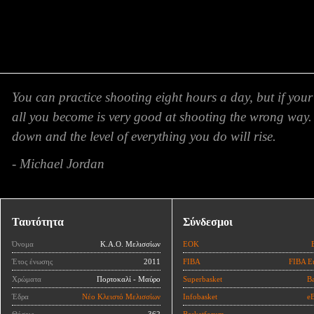
You can practice shooting eight hours a day, but if your
all you become is very good at shooting the wrong way.
down and the level of everything you do will rise.
- Michael Jordan
Ταυτότητα
Σύνδεσμοι
Όνομα
Κ.Α.Ο. Μελισσίων
ΕΟΚ
Έτος ένωσης
2011
FIBA
FIBA E
Χρώματα
Πορτοκαλί - Μαύρο
Superbasket
Ba
Έδρα
Νέο Κλειστό Μελισσίων
Infobasket
eB
Θέσεις
362
Basketforum