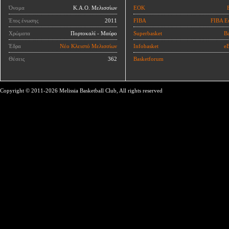
Όνομα
Κ.Α.Ο. Μελισσίων
ΕΟΚ
Έτος ένωσης
2011
FIBA
FIBA E
Χρώματα
Πορτοκαλί - Μαύρο
Superbasket
Ba
Έδρα
Νέο Κλειστό Μελισσίων
Infobasket
eB
Θέσεις
362
Basketforum
Copyright © 2011-2026 Melissia Basketball Club, All rights reserved