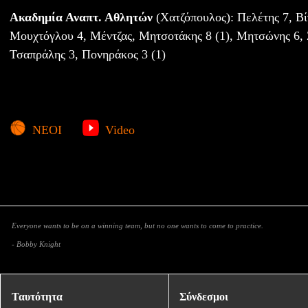
Ακαδημία Αναπτ. Αθλητών
(Χατζόπουλος): Πελέτης 7, Βί
Μουχτόγλου 4, Μέντζας, Μητσοτάκης 8 (1), Μητσώνης 6, Ζ
Τσαπράλης 3, Πονηράκος 3 (1)
ΝΕΟΙ
Video
Everyone wants to be on a winning team, but no one wants to come to practice.
- Bobby Knight
Ταυτότητα
Σύνδεσμοι