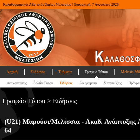
Καλαθοσφαιρικός Αθλητικός Όμιλος Μελισσίων | Παρασκευή, 7 Αυγούστου 2026
Αρχική
Σύλλογος
Τμήματα
Γραφείο Τύπου
Melissia 360
Ανακοινώσεις
Δελτία Τύπου
Ειδήσεις
Αφιερώματα
Συνεντεύξεις
Πρόγρα
Γραφείο Τύπου > Ειδήσεις
(U21) Μαρούσι/Μελίσσια - Ακαδ. Ανάπτυξης Α
64