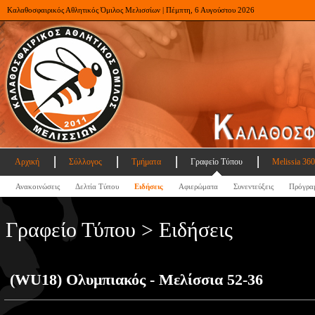
Καλαθοσφαιρικός Αθλητικός Όμιλος Μελισσίων | Πέμπτη, 6 Αυγούστου 2026
Αρχική
Σύλλογος
Τμήματα
Γραφείο Τύπου
Melissia 360
Ανακοινώσεις
Δελτία Τύπου
Ειδήσεις
Αφιερώματα
Συνεντεύξεις
Πρόγρα
Γραφείο Τύπου > Ειδήσεις
(WU18) Ολυμπιακός - Μελίσσια 52-36