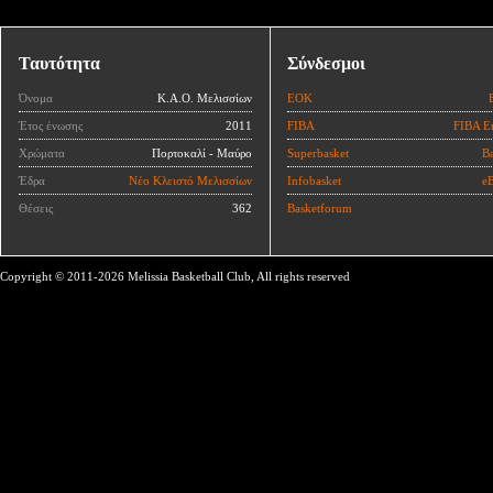
Ταυτότητα
Σύνδεσμοι
Όνομα
Κ.Α.Ο. Μελισσίων
ΕΟΚ
Έτος ένωσης
2011
FIBA
FIBA E
Χρώματα
Πορτοκαλί - Μαύρο
Superbasket
Ba
Έδρα
Νέο Κλειστό Μελισσίων
Infobasket
eB
Θέσεις
362
Basketforum
Copyright © 2011-2026 Melissia Basketball Club, All rights reserved