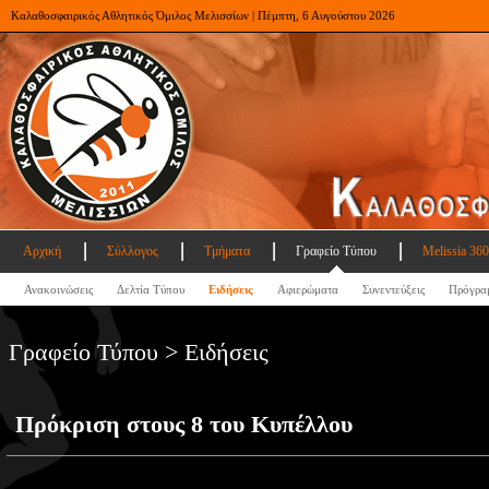
Καλαθοσφαιρικός Αθλητικός Όμιλος Μελισσίων | Πέμπτη, 6 Αυγούστου 2026
Αρχική
Σύλλογος
Τμήματα
Γραφείο Τύπου
Melissia 360
Ανακοινώσεις
Δελτία Τύπου
Ειδήσεις
Αφιερώματα
Συνεντεύξεις
Πρόγρα
Γραφείο Τύπου > Ειδήσεις
Πρόκριση στους 8 του Κυπέλλου