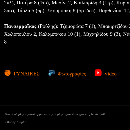
2κλ), Πατέρα 8 (1τρ), Μεσίνι 2, Κοιλιαρίδη 3 (1τρ), Κυρια
3ασ), Τάρλα 5 (6ρ), Σκουμπάκη 8 (5ρ 2κψ), Παρθενίου, Τ
Πανσερραϊκός
(Ρούλης): Τζημορώτα 7 (1), Μπακιρτζίδου 2
Χωλοπούλου 2, Καλαμπάκου 10 (1), Μιχαηλίδου 9 (3), Νάσ
8
ΓΥΝΑΙΚΕΣ
Φωτογραφίες
Video
You don't play against opponents, you play against the game of basketball.
- Bobby Knight