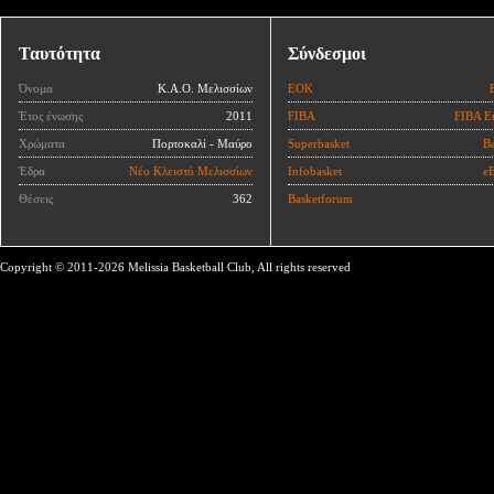
Ταυτότητα
Σύνδεσμοι
Όνομα
Κ.Α.Ο. Μελισσίων
ΕΟΚ
Έτος ένωσης
2011
FIBA
FIBA E
Χρώματα
Πορτοκαλί - Μαύρο
Superbasket
Ba
Έδρα
Νέο Κλειστό Μελισσίων
Infobasket
eB
Θέσεις
362
Basketforum
Copyright © 2011-2026 Melissia Basketball Club, All rights reserved