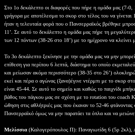
Στο 1ο δεκάλεπτο οι διαφορές που πήρε η ομάδα μας (7-0, 
γρήγορα με αποτέλεσμα το σκορ στο τέλος του να γίνεται 
ήταν η τελευταία φορά που ο Πανσερραϊκός βρέθηκε μπρο
11’. Σε αυτό το δεκάλεπτο η ομάδα μας πήρε τη μεγαλύτερ
των 12 πόντων (38-26 στο 18’) με το ημίχρονο να κλείνει 
Το 3ο δεκάλεπτο ξεκίνησε με την ομάδα μας να μην μπορεί
επίθεση για περίπου 6 λεπτά, διάστημα το οποίο εκμεταλε
και μείωσαν ακόμα περισσότερο (38-35 στο 26’) ολοκληρώ
εκεί και πέρα ο αγώνας (ξανα)έγινε ντέρμπι με το σκορ στ
είναι 45-44. Σε αυτό το σημείο και καθώς το παιχνίδι μπήκ
βάθος του πάγκου μας σε σχέση με το rotation του coach
ώθηση στις αθλήτριές μας που έκαναν το 52-46 φτάνοντας 
Πανσερραϊκό όμως να μην παρατάει τα όπλα και να μειώνε
Μελίσσια
(Καλογερόπουλος Π): Παναγιωτίδη 6 (5ρ 2κλ), 