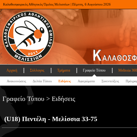
Καλαθοσφαιρικός Αθλητικός Όμιλος Μελισσίων | Πέμπτη, 6 Αυγούστου 2026
Αρχική
Σύλλογος
Τμήματα
Γραφείο Τύπου
Melissia 360
Ανακοινώσεις
Δελτία Τύπου
Ειδήσεις
Αφιερώματα
Συνεντεύξεις
Πρόγρα
Γραφείο Τύπου > Ειδήσεις
(U18) Πεντέλη - Μελίσσια 33-75