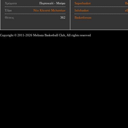
Χρώματα
Πορτοκαλί - Μαύρο
Superbasket
Ba
Έδρα
Νέο Κλειστό Μελισσίων
Infobasket
eB
Θέσεις
362
Basketforum
Copyright © 2011-2026 Melissia Basketball Club, All rights reserved