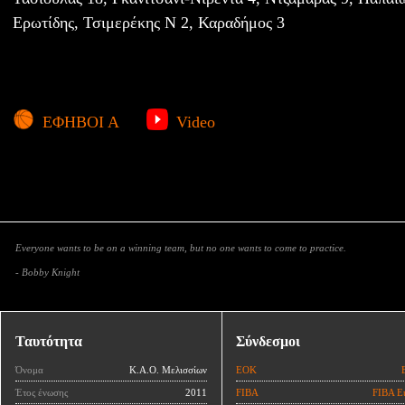
Ερωτίδης, Τσιμερέκης Ν 2, Καραδήμος 3
ΕΦΗΒΟΙ Α
Video
Everyone wants to be on a winning team, but no one wants to come to practice.
- Bobby Knight
Ταυτότητα
Σύνδεσμοι
Όνομα
Κ.Α.Ο. Μελισσίων
ΕΟΚ
Έτος ένωσης
2011
FIBA
FIBA E