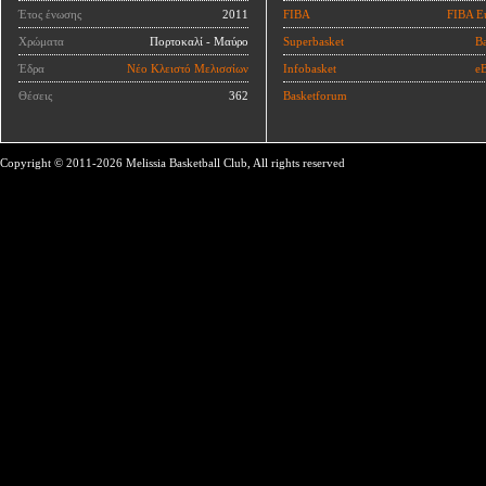
Έτος ένωσης
2011
FIBA
FIBA E
Χρώματα
Πορτοκαλί - Μαύρο
Superbasket
Ba
Έδρα
Νέο Κλειστό Μελισσίων
Infobasket
eB
Θέσεις
362
Basketforum
Copyright © 2011-2026 Melissia Basketball Club, All rights reserved