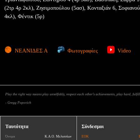
(2τρ 4ρ 2κλ), Ζησιμοπούλου (5ασ), Κονταξιάν 6, Σοφιανού 
4κλ), Φέντικ (5ρ)
ΝΕΑΝΙΔΕΣ Α
Φωτογραφίες
Video
Play the right way means play unselfishly, respect each other’s achievements, play hard, fulfill
- Gregg Popovich
Ταυτότητα
Σύνδεσμοι
Όνομα
Κ.Α.Ο. Μελισσίων
ΕΟΚ