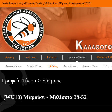
Καλαθοσφαιρικός Αθλητικός Όμιλος Μελισσίων | Πέμπτη, 6 Αυγούστου 2026
Αρχική
Σύλλογος
Τμήματα
Γραφείο Τύπου
Melissia 360
Ανακοινώσεις
Δελτία Τύπου
Ειδήσεις
Αφιερώματα
Συνεντεύξεις
Πρόγρα
Γραφείο Τύπου > Ειδήσεις
(WU18) Μαρούσι - Μελίσσια 39-52