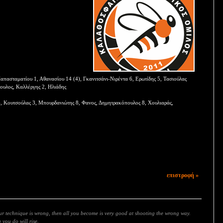
πασταματίου 1, Αθανασίου 14 (4), Γκανιτσάνι-Νιρέντα 6, Ερωτίδης 5, Τασιούλας
ουλος, Καλλέργης 2, Ηλιάδης
, Κουτσούλας 3, Μπουρδανιώτης 8, Φανος, Δημητρακόπουλος 8, Χουλιαράς,
επιστροφή »
our technique is wrong, then all you become is very good at shooting the wrong way.
you do will rise.