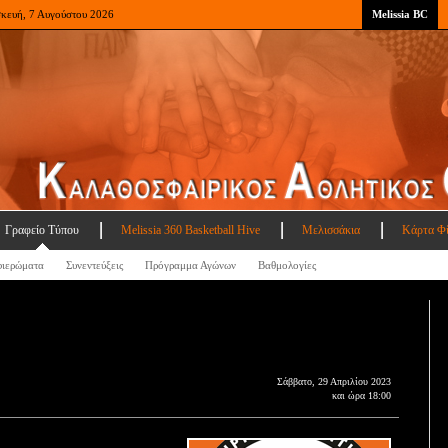
σκευή, 7 Αυγούστου 2026
Melissia BC
Γραφείο Τύπου
Melissia 360 Basketball Hive
Μελισσάκια
Κάρτα Φ
ιερώματα
Συνεντεύξεις
Πρόγραμμα Αγώνων
Βαθμολογίες
Σάββατο, 29 Απριλίου 2023
και ώρα 18:00