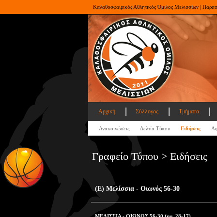
Καλαθοσφαιρικός Αθλητικός Όμιλος Μελισσίων | Παρα
Αρχική
Σύλλογος
Τμήματα
Ανακοινώσεις
Δελτία Τύπου
Ειδήσεις
Αφ
Γραφείο Τύπου > Ειδήσεις
(Ε) Μελίσσια - Οιωνός 56-30
ΜΕΛΙΣΣΙΑ - ΟΙΩΝΟΣ 56-30 (ημ. 28-17)