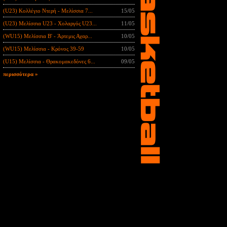
(U23) Κολλέγιο Ντερή - Μελίσσια 7...
15/05
(U23) Μελίσσια U23 - Χολαργός U23...
11/05
(WU15) Μελίσσια B' - Άρτεμις Αχαρ...
10/05
(WU15) Μελίσσια - Κρόνος 39-59
10/05
(U15) Μελίσσια - Θρακομακεδόνες 6...
09/05
περισσότερα »