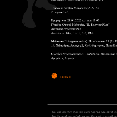
Τουρνούα Εφήβων Μουρσελάς 2022-23
2η αγωνιστική
Ημερομηνία: 29/04/2022 και ώρα 18:00
Γήπεδο: Κλειστό Μελισσίων "Π. Τριανταφύλλου"
Διαιτητές: Αντωνόπουλος
Δεκάλεπτα: 18-7, 10-10, 9-7, 19-6
Μελίσσια
(Πολυχρονόπουλος): Παπαϊωάννου 12 (1), Πα
14, Ντζαμάρας, Αρμάγος 2, Χατζηδημητρίου, Παπαδόπ
Οιωνός
(Αντωναρόπουλος): Τραλαλής 5, Μπιστούλας 6
Αμπράζης, Αγγελής
ΕΦΗΒΟΙ
You can practice shooting eight hours a day, but if y
Get the fundamentals down and the level of everything 