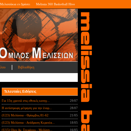
Μελισσάκια εν Δράσει
Melissia 360 Basketball Hive
ίλου
Βιβλιοθήκη
Τελευταίες Ειδήσεις
Για 15η χρονιά στις εθνικές κατηγ...
29/07
Η αντίστροφη μέτρηση για την έναρ...
28/07
(U23) Μελίσσια - Θρίαμβος 81-62
21/05
(U23) Μελίσσια - Ανάδραση Κερατέα...
18/05
(U15) Οίον Αγ. Στεφάνου - Μελίσσι...
16/05