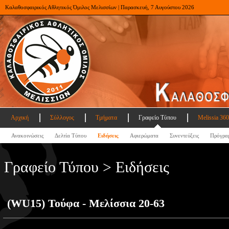
Καλαθοσφαιρικός Αθλητικός Όμιλος Μελισσίων | Παρασκευή, 7 Αυγούστου 2026
Αρχική
Σύλλογος
Τμήματα
Γραφείο Τύπου
Melissia 360
Ανακοινώσεις
Δελτία Τύπου
Ειδήσεις
Αφιερώματα
Συνεντεύξεις
Πρόγρα
Γραφείο Τύπου > Ειδήσεις
(WU15) Τούφα - Μελίσσια 20-63