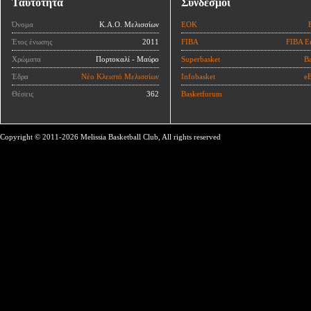
Ταυτότητα
Σύνδεσμοι
Όνομα
Κ.Α.Ο. Μελισσίων
ΕΟΚ
Έτος ένωσης
2011
FIBA
FIBA E
Χρώματα
Πορτοκαλί - Μαύρο
Superbasket
Ba
Έδρα
Νέο Κλειστό Μελισσίων
Infobasket
eB
Θέσεις
362
Basketforum
Copyright © 2011-2026 Melissia Basketball Club, All rights reserved