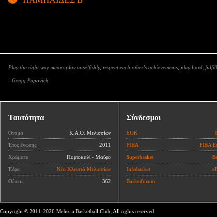
Play the right way means play unselfishly, respect each other’s achievements, play hard, fulfill
- Gregg Popovich
Ταυτότητα
Σύνδεσμοι
Όνομα
Κ.Α.Ο. Μελισσίων
ΕΟΚ
Έτος ένωσης
2011
FIBA
FIBA E
Χρώματα
Πορτοκαλί - Μαύρο
Superbasket
Ba
Έδρα
Νέο Κλειστό Μελισσίων
Infobasket
eB
Θέσεις
362
Basketforum
Copyright © 2011-2026 Melissia Basketball Club, All rights reserved