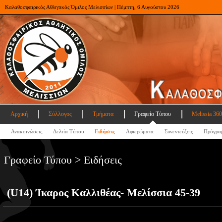
Καλαθοσφαιρικός Αθλητικός Όμιλος Μελισσίων | Πέμπτη, 6 Αυγούστου 2026
Αρχική
Σύλλογος
Τμήματα
Γραφείο Τύπου
Melissia 360
Ανακοινώσεις
Δελτία Τύπου
Ειδήσεις
Αφιερώματα
Συνεντεύξεις
Πρόγρα
Γραφείο Τύπου > Ειδήσεις
(U14) Ίκαρος Καλλιθέας- Μελίσσια 45-39