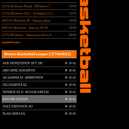
(U23) Κολλέγιο Ντερή - Μελίσσια 7...
15/05
(U23) Μελίσσια U23 - Χολαργός U23...
11/05
(WU15) Μελίσσια B' - Άρτεμις Αχαρ...
10/05
(WU15) Μελίσσια - Κρόνος 39-59
10/05
(U15) Μελίσσια - Θρακομακεδόνες 6...
09/05
περισσότερα »
Women Basketball League 2 (ΓΥΝΑΙΚΕΣ)
ΑΕΚ ΠΕΡΙΣΤΕΡΙΟΥ ΔΥΤ. ΠΡ.
0
(0-0)
ΑΚΟ ΑΡΗΣ ΧΟΛΑΡΓΟΥ
0
(0-0)
ΑΟ ΔΑΦΝΗ ΑΓ. ΔΗΜΗΤΡΙΟΥ
0
(0-0)
ΓΑΣ ΑΝΔΡΟΓΕΑΣ
0
(0-0)
ΙΩΝΙΚΟΣ ΑΣ Ν. ΦΙΛΑΔΕΛΦΕΙΑΣ
0
(0-0)
ΚΑΟ ΜΕΛΙΣΣΙΩΝ
0
(0-0)
ΟΙΑΞ ΝΑΥΠΛΙΟΥ ΑΟ
0
(0-0)
ΠκΑΟ ΑΜΙΛΛΑ
0
(0-0)