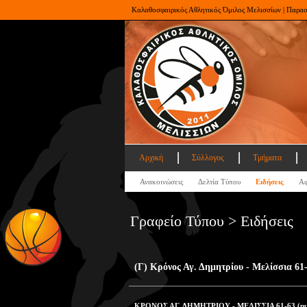
Καλαθοσφαιρικός Αθλητικός Όμιλος Μελισσίων | Παρα
Αρχική
Σύλλογος
Τμήματα
Ανακοινώσεις
Δελτία Τύπου
Ειδήσεις
Αφ
Γραφείο Τύπου > Ειδήσεις
(Γ) Κρόνος Αγ. Δημητρίου - Μελίσσια 61
ΚΡΟΝΟΣ ΑΓ. ΔΗΜΗΤΡΙΟΥ - ΜΕΛΙΣΣΙΑ 61-63 (ημ.