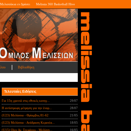
Μελισσάκια εν Δράσει
Melissia 360 Basketball Hive
ίλου
Βιβλιοθήκη
Τελευταίες Ειδήσεις
Για 15η χρονιά στις εθνικές κατηγ...
29/07
Η αντίστροφη μέτρηση για την έναρ...
28/07
(U23) Μελίσσια - Θρίαμβος 81-62
21/05
(U23) Μελίσσια - Ανάδραση Κερατέα...
18/05
(U15) Οίον Αγ. Στεφάνου - Μελίσσι...
16/05