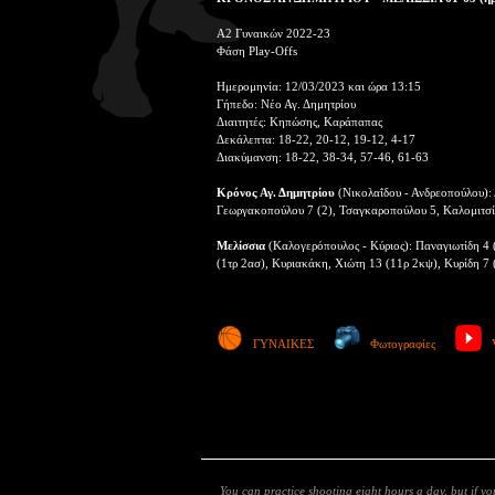
Α2 Γυναικών 2022-23
Φάση Play-Offs
Ημερομηνία: 12/03/2023 και ώρα 13:15
Γήπεδο: Νέο Αγ. Δημητρίου
Διαιτητές: Κηπώσης, Καράπαπας
Δεκάλεπτα: 18-22, 20-12, 19-12, 4-17
Διακύμανση: 18-22, 38-34, 57-46, 61-63
Κρόνος Αγ. Δημητρίου
(Νικολαΐδου - Ανδρεοπούλου): 
Γεωργακοπούλου 7 (2), Τσαγκαροπούλου 5, Καλομιτσίν
Μελίσσια
(Καλογερόπουλος - Κύριος): Παναγιωτίδη 4 (
(1τρ 2ασ), Κυριακάκη, Χιώτη 13 (11ρ 2κψ), Κυρίδη 7 
ΓΥΝΑΙΚΕΣ
Φωτογραφίες
You can practice shooting eight hours a day, but if y