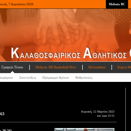
σκευή, 7 Αυγούστου 2026
Melissia BC
Γραφείο Τύπου
Melissia 360 Basketball Hive
Μελισσάκια
Κάρτα Φ
ιερώματα
Συνεντεύξεις
Πρόγραμμα Αγώνων
Βαθμολογίες
Κυριακή, 12 Μαρτίου 2023
-63
και ώρα 13:15
 38-34)