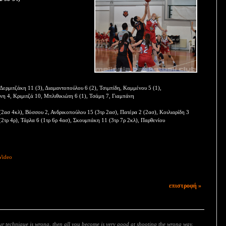
Δερμιτζάκη 11 (3), Διαμαντοπούλου 6 (2), Τσιμπίδη, Καμμένου 5 (1),
η 4, Κριμιτζά 10, Μπλιθικιώτη 6 (1), Τσάμη 7, Γιαμπάνη
2ασ 4κλ), Βόσσου 2, Ανδρικοπούλου 15 (3τρ 2ασ), Πατέρα 2 (2ασ), Κοιλιαρίδη 3
(2τρ 4ρ), Τάρλα 6 (1τρ 6ρ 4ασ), Σκουμπάκη 11 (3τρ 7ρ 2κλ), Παρθενίου
Video
επιστροφή »
our technique is wrong, then all you become is very good at shooting the wrong way.