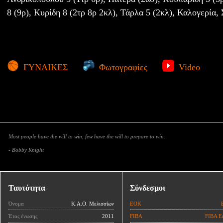
8 (9ρ), Κυρίδη 8 (2τρ 8ρ 2κλ), Τάρλα 5 (2κλ), Καλογερία
ΓΥΝΑΙΚΕΣ
Φωτογραφίες
Video
Most people have the will to win, few have the will to prepare to win.
- Bobby Knight
Ταυτότητα
Σύνδεσμοι
Όνομα
Κ.Α.Ο. Μελισσίων
ΕΟΚ
Έτος ένωσης
2011
FIBA
FIBA E