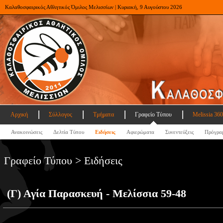
Καλαθοσφαιρικός Αθλητικός Όμιλος Μελισσίων | Κυριακή, 9 Αυγούστου 2026
Αρχική
Σύλλογος
Τμήματα
Γραφείο Τύπου
Melissia 360
Ανακοινώσεις
Δελτία Τύπου
Ειδήσεις
Αφιερώματα
Συνεντεύξεις
Πρόγρα
Γραφείο Τύπου > Ειδήσεις
(Γ) Αγία Παρασκευή - Μελίσσια 59-48