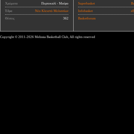
Χρώματα
Πορτοκαλί - Μαύρο
Superbasket
Ba
Έδρα
Νέο Κλειστό Μελισσίων
Infobasket
eB
Θέσεις
362
Basketforum
Copyright © 2011-2026 Melissia Basketball Club, All rights reserved