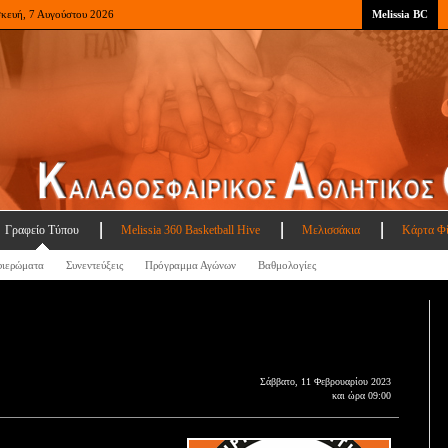
σκευή, 7 Αυγούστου 2026
Melissia BC
Γραφείο Τύπου
Melissia 360 Basketball Hive
Μελισσάκια
Κάρτα Φ
ιερώματα
Συνεντεύξεις
Πρόγραμμα Αγώνων
Βαθμολογίες
Σάββατο, 11 Φεβρουαρίου 2023
και ώρα 09:00