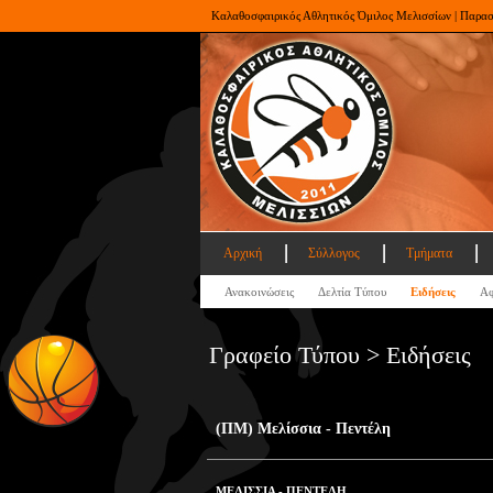
Καλαθοσφαιρικός Αθλητικός Όμιλος Μελισσίων | Παρα
Αρχική
Σύλλογος
Τμήματα
Ανακοινώσεις
Δελτία Τύπου
Ειδήσεις
Αφ
Γραφείο Τύπου > Ειδήσεις
(ΠΜ) Μελίσσια - Πεντέλη
ΜΕΛΙΣΣΙΑ - ΠΕΝΤΕΛΗ