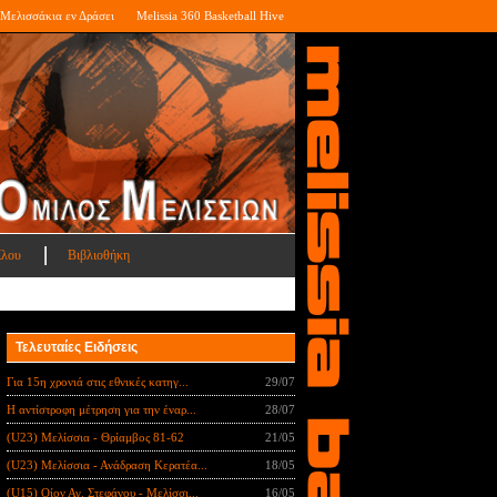
Μελισσάκια εν Δράσει
Melissia 360 Basketball Hive
ίλου
Βιβλιοθήκη
Τελευταίες Ειδήσεις
Για 15η χρονιά στις εθνικές κατηγ...
29/07
Η αντίστροφη μέτρηση για την έναρ...
28/07
(U23) Μελίσσια - Θρίαμβος 81-62
21/05
(U23) Μελίσσια - Ανάδραση Κερατέα...
18/05
(U15) Οίον Αγ. Στεφάνου - Μελίσσι...
16/05