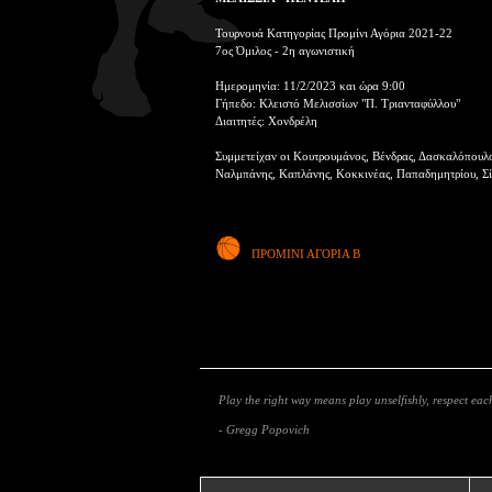
Τουρνουά Κατηγορίας Προμίνι Αγόρια 2021-22
7ος Όμιλος - 2η αγωνιστική
Ημερομηνία: 11/2/2023 και ώρα 9:00
Γήπεδο: Κλειστό Μελισσίων "Π. Τριανταφύλλου"
Διαιτητές: Χονδρέλη
Συμμετείχαν οι Κουτρουμάνος, Βένδρας, Δασκαλόπουλ
Ναλμπάνης, Καπλάνης, Κοκκινέας, Παπαδημητρίου, Σί
ΠΡΟΜΙΝΙ ΑΓΟΡΙΑ Β
Play the right way means play unselfishly, respect each
- Gregg Popovich