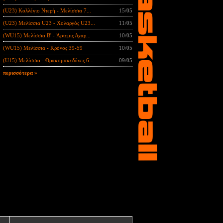
(U23) Κολλέγιο Ντερή - Μελίσσια 7...
15/05
(U23) Μελίσσια U23 - Χολαργός U23...
11/05
(WU15) Μελίσσια B' - Άρτεμις Αχαρ...
10/05
(WU15) Μελίσσια - Κρόνος 39-59
10/05
(U15) Μελίσσια - Θρακομακεδόνες 6...
09/05
περισσότερα »