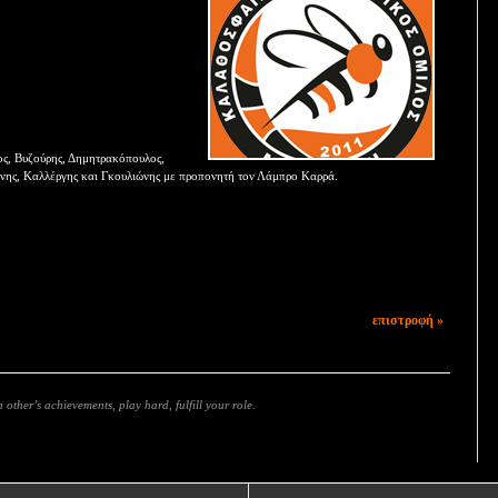
ος, Βυζούρης, Δημητρακόπουλος,
νης, Καλλέργης και Γκουλιώνης με προπονητή τον Λάμπρο Καρρά.
επιστροφή »
 other’s achievements, play hard, fulfill your role.