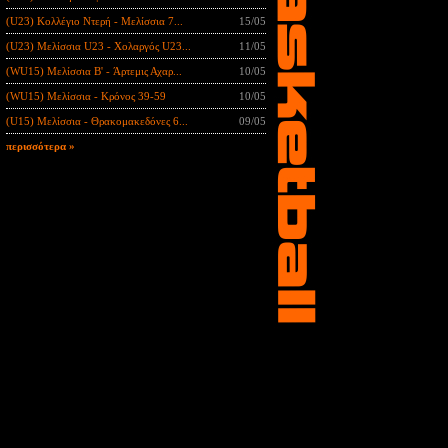
(U23) Κολλέγιο Ντερή - Μελίσσια 7...
15/05
(U23) Μελίσσια U23 - Χολαργός U23...
11/05
(WU15) Μελίσσια B' - Άρτεμις Αχαρ...
10/05
(WU15) Μελίσσια - Κρόνος 39-59
10/05
(U15) Μελίσσια - Θρακομακεδόνες 6...
09/05
περισσότερα »