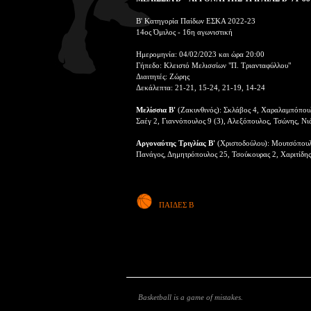
Β' Κατηγορία Παίδων ΕΣΚΑ 2022-23
14ος Όμιλος - 16η αγωνιστική
Ημερομηνία: 04/02/2023 και ώρα 20:00
Γήπεδο: Κλειστό Μελισσίων "Π. Τριανταφύλλου"
Διαιτητές: Ζώρης
Δεκάλεπτα: 21-21, 15-24, 21-19, 14-24
Μελίσσια Β'
(Ζακυνθινός): Σκλάβος 4, Χαραλαμπόπουλο
Σαέγ 2, Γιαννόπουλος 9 (3), Αλεξόπουλος, Τσώνης, Νι
Αργοναύτης Τριγλίας Β'
(Χριστοδούλου): Μουτσόπουλο
Πανάγος, Δημητρόπουλος 25, Τσούκουρας 2, Χαριτίδης
ΠΑΙΔΕΣ Β
Basketball is a game of mistakes.