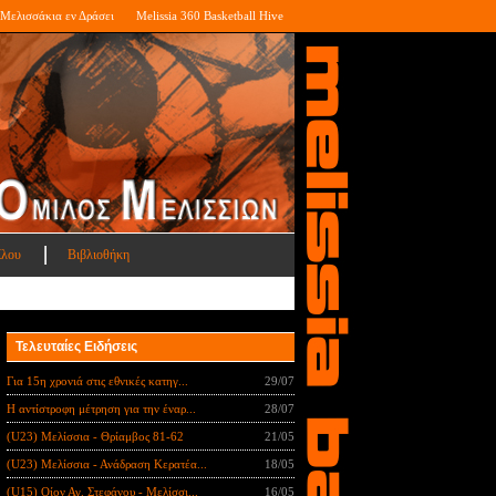
Μελισσάκια εν Δράσει
Melissia 360 Basketball Hive
ίλου
Βιβλιοθήκη
Τελευταίες Ειδήσεις
Για 15η χρονιά στις εθνικές κατηγ...
29/07
Η αντίστροφη μέτρηση για την έναρ...
28/07
(U23) Μελίσσια - Θρίαμβος 81-62
21/05
(U23) Μελίσσια - Ανάδραση Κερατέα...
18/05
(U15) Οίον Αγ. Στεφάνου - Μελίσσι...
16/05