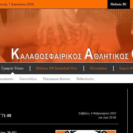
σκευή, 7 Αυγούστου 2026
Melissia BC
Γραφείο Τύπου
Melissia 360 Basketball Hive
Μελισσάκια
Κάρτα Φ
ιερώματα
Συνεντεύξεις
Πρόγραμμα Αγώνων
Βαθμολογίες
Σάββατο, 4 Φεβρουαρίου 2023
΄71-88
και ώρα 20:00
ημ. 36-45)