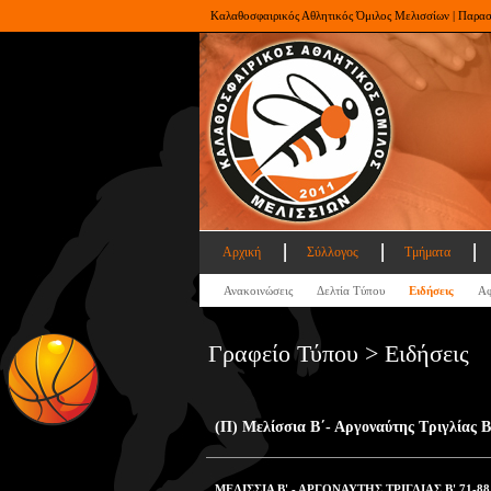
Καλαθοσφαιρικός Αθλητικός Όμιλος Μελισσίων | Παρα
Αρχική
Σύλλογος
Τμήματα
Ανακοινώσεις
Δελτία Τύπου
Ειδήσεις
Αφ
Γραφείο Τύπου > Ειδήσεις
(Π) Μελίσσια Β΄- Αργοναύτης Τριγλίας Β
ΜΕΛΙΣΣΙΑ Β' - ΑΡΓΟΝΑΥΤΗΣ ΤΡΙΓΛΙΑΣ Β' 71-88 (