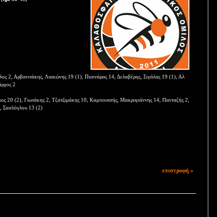
ς 2, Αρβανιτάκης, Λιακώνης 19 (1), Πισινάρας 14, Δελαβέρης, Σιγάλας 19 (1), Αλ
άρχος 2
ς 20 (2), Γιωτάκης 2, Τζατζιμάκης 10, Καμπουτσής, Μακρυγιάννης 14, Πανταζής 2,
, Σασλόγλου 13 (2)
επιστροφή »