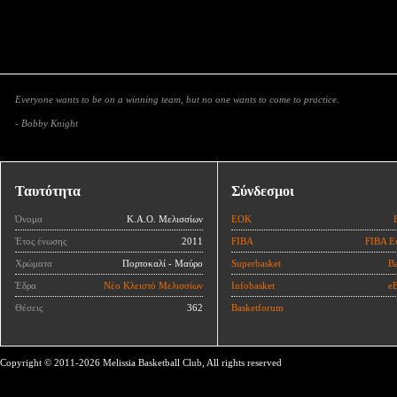
Everyone wants to be on a winning team, but no one wants to come to practice.
- Bobby Knight
Ταυτότητα
Σύνδεσμοι
Όνομα
Κ.Α.Ο. Μελισσίων
ΕΟΚ
Έτος ένωσης
2011
FIBA
FIBA E
Χρώματα
Πορτοκαλί - Μαύρο
Superbasket
Ba
Έδρα
Νέο Κλειστό Μελισσίων
Infobasket
eB
Θέσεις
362
Basketforum
Copyright © 2011-2026 Melissia Basketball Club, All rights reserved