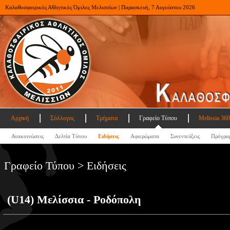
Καλαθοσφαιρικός Αθλητικός Όμιλος Μελισσίων | Παρασκευή, 7 Αυγούστου 2026
Αρχική
Σύλλογος
Τμήματα
Γραφείο Τύπου
Melissia 360
Ανακοινώσεις
Δελτία Τύπου
Ειδήσεις
Αφιερώματα
Συνεντεύξεις
Πρόγρα
Γραφείο Τύπου > Ειδήσεις
(U14) Μελίσσια - Ροδόπολη