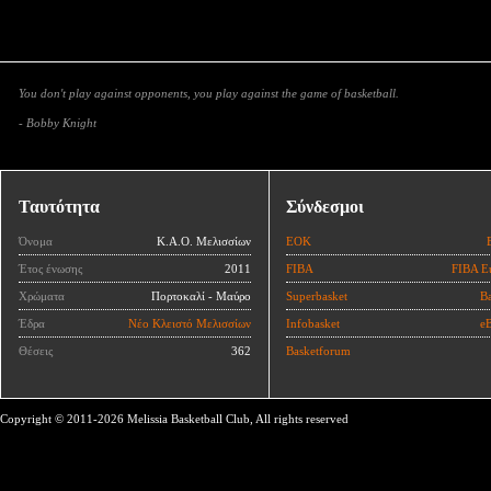
You don't play against opponents, you play against the game of basketball.
- Bobby Knight
Ταυτότητα
Σύνδεσμοι
Όνομα
Κ.Α.Ο. Μελισσίων
ΕΟΚ
Έτος ένωσης
2011
FIBA
FIBA E
Χρώματα
Πορτοκαλί - Μαύρο
Superbasket
Ba
Έδρα
Νέο Κλειστό Μελισσίων
Infobasket
eB
Θέσεις
362
Basketforum
Copyright © 2011-2026 Melissia Basketball Club, All rights reserved