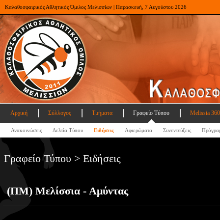
Καλαθοσφαιρικός Αθλητικός Όμιλος Μελισσίων | Παρασκευή, 7 Αυγούστου 2026
Αρχική
Σύλλογος
Τμήματα
Γραφείο Τύπου
Melissia 360
Ανακοινώσεις
Δελτία Τύπου
Ειδήσεις
Αφιερώματα
Συνεντεύξεις
Πρόγρα
Γραφείο Τύπου > Ειδήσεις
(ΠΜ) Μελίσσια - Αμύντας