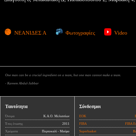
ΝΕΑΝΙΔΕΣ Α
Φωτογραφίες
Video
One man can be a crucial ingredient on a team, but one man cannot make a team.
- Kareem Abdul-Jabbar
Ταυτότητα
Σύνδεσμοι
Όνομα
Κ.Α.Ο. Μελισσίων
ΕΟΚ
Έτος ένωσης
2011
FIBA
FIBA E
Χρώματα
Πορτοκαλί - Μαύρο
Superbasket
Ba