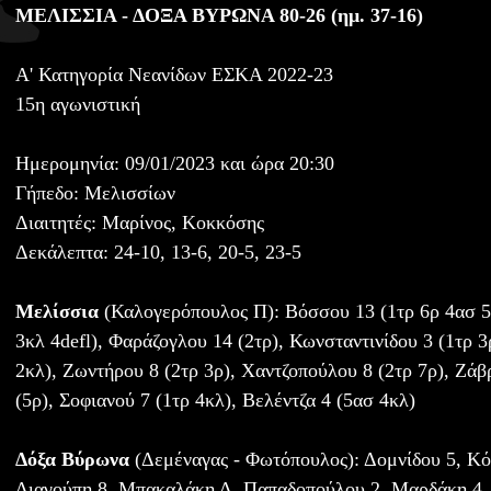
ΜΕΛΙΣΣΙΑ - ΔΟΞΑ ΒΥΡΩΝΑ 80-26 (ημ. 37-16)
A' Κατηγορία Νεανίδων ΕΣΚΑ 2022-23
15η αγωνιστική
Ημερομηνία: 09/01/2023 και ώρα 20:30
Γήπεδο: Μελισσίων
Διαιτητές: Μαρίνος, Κοκκόσης
Δεκάλεπτα: 24-10, 13-6, 20-5, 23-5
Μελίσσια
(Καλογερόπουλος Π): Βόσσου 13 (1τρ 6ρ 4ασ 5
3κλ 4defl), Φαράζογλου 14 (2τρ), Κωνσταντινίδου 3 (1τρ 
2κλ), Ζωντήρου 8 (2τρ 3ρ), Χαντζοπούλου 8 (2τρ 7ρ), Ζά
(5ρ), Σοφιανού 7 (1τρ 4κλ), Βελέντζα 4 (5ασ 4κλ)
Δόξα Βύρωνα
(Δεμέναγας - Φωτόπουλος): Δομνίδου 5, Κόλ
Διαγούπη 8, Μπακαλάκη Δ, Παπαδοπούλου 2, Μαρδάκη 4,