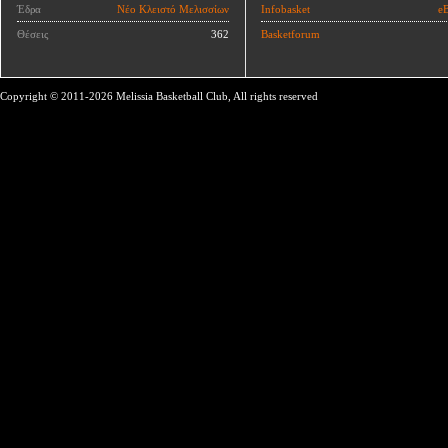
Έδρα
Νέο Κλειστό Μελισσίων
Infobasket
eB
Θέσεις
362
Basketforum
Copyright © 2011-2026 Melissia Basketball Club, All rights reserved