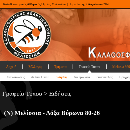
Καλαθοσφαιρικός Αθλητικός Όμιλος Μελισσίων | Παρασκευή, 7 Αυγούστου 2026
Αρχική
Σύλλογος
Τμήματα
Γραφείο Τύπου
Melissia 360
Ανακοινώσεις
Δελτία Τύπου
Ειδήσεις
Αφιερώματα
Συνεντεύξεις
Πρόγρα
Γραφείο Τύπου > Ειδήσεις
(Ν) Μελίσσια - Δόξα Βύρωνα 80-26