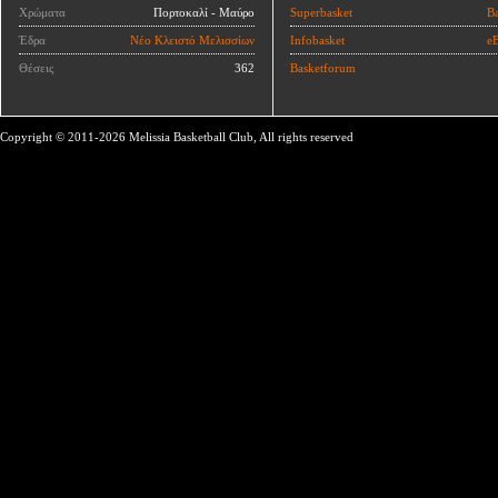
Χρώματα
Πορτοκαλί - Μαύρο
Superbasket
Ba
Έδρα
Νέο Κλειστό Μελισσίων
Infobasket
eB
Θέσεις
362
Basketforum
Copyright © 2011-2026 Melissia Basketball Club, All rights reserved