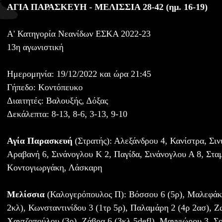
ΑΓΙΑ ΠΑΡΑΣΚΕΥΗ - ΜΕΛΙΣΣΙΑ 28-42 (ημ. 16-19)
A' Κατηγορία Νεανίδων ΕΣΚΑ 2022-23
13η αγωνιστική
Ημερομηνία: 19/12/2022 και ώρα 21:45
Γήπεδο: Κοντόπευκο
Διαιτητές: Βαλουξής, Δόξας
Δεκάλεπτα: 8-13, 8-6, 3-13, 9-10
Αγία Παρασκευή
(Στρατής): Αλεξάνδρου 4, Κανίστρα, Σιν
Αραβανή 6, Σινάνογλου Κ 2, Παγίδα, Σινάνογλου Α 8, Στα
Κοντογιωργάκη, Λάσκαρη
Μελίσσια
(Καλογερόπουλος Π): Βόσσου 6 (5ρ), Μαλεφάκη
2κλ), Κωνσταντινίδου 3 (1τρ 5ρ), Παλαμάρη 2 (4ρ 2ασ), Ζ
Χαντζοπούλου (3ρ), Ζάβρα 6 (3κλ 5defl), Μαγγιώρου 3, Σο