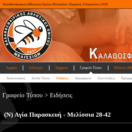
Καλαθοσφαιρικός Αθλητικός Όμιλος Μελισσίων | Κυριακή, 9 Αυγούστου 2026
Αρχική
Σύλλογος
Τμήματα
Γραφείο Τύπου
Melissia 360
Ανακοινώσεις
Δελτία Τύπου
Ειδήσεις
Αφιερώματα
Συνεντεύξεις
Πρόγρα
Γραφείο Τύπου > Ειδήσεις
(Ν) Αγία Παρασκευή - Μελίσσια 28-42