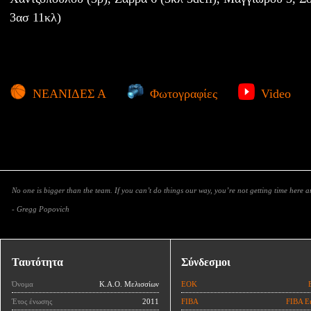
3ασ 11κλ)
ΝΕΑΝΙΔΕΣ Α
Φωτογραφίες
Video
No one is bigger than the team. If you can’t do things our way, you’re not getting time here 
- Gregg Popovich
Ταυτότητα
Σύνδεσμοι
Όνομα
Κ.Α.Ο. Μελισσίων
ΕΟΚ
Έτος ένωσης
2011
FIBA
FIBA E