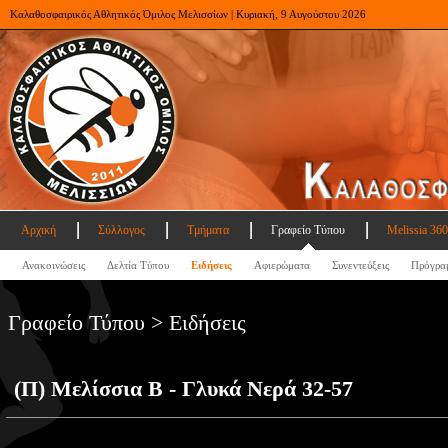
Καλαθοσφαιρικός Αθλητικός Όμιλος Μελισσίων | Κυριακή, 9 Αυγούστου 2026
Αρχική
Σύλλογος
Τμήματα
Γραφείο Τύπου
Melissia 360
Ανακοινώσεις
Δελτία Τύπου
Ειδήσεις
Αφιερώματα
Συνεντεύξεις
Πρόγρα
Γραφείο Τύπου > Ειδήσεις
(Π) Μελίσσια Β - Γλυκά Νερά 32-57