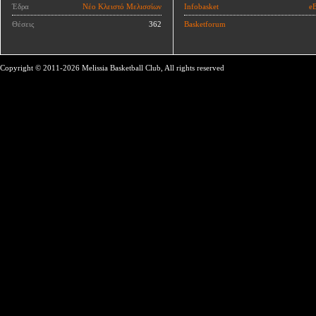
Έδρα
Νέο Κλειστό Μελισσίων
Infobasket
eB
Θέσεις
362
Basketforum
Copyright © 2011-2026 Melissia Basketball Club, All rights reserved