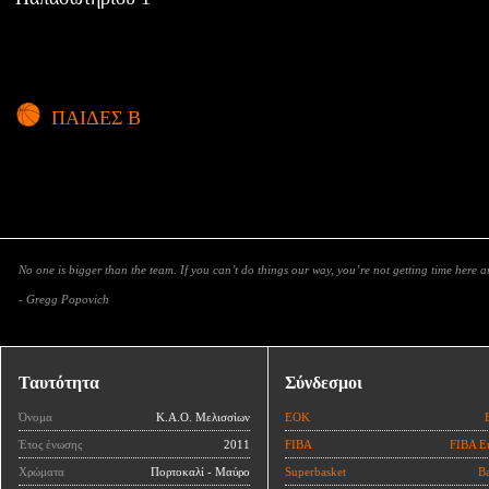
ΠΑΙΔΕΣ Β
No one is bigger than the team. If you can’t do things our way, you’re not getting time here 
- Gregg Popovich
Ταυτότητα
Σύνδεσμοι
Όνομα
Κ.Α.Ο. Μελισσίων
ΕΟΚ
Έτος ένωσης
2011
FIBA
FIBA E
Χρώματα
Πορτοκαλί - Μαύρο
Superbasket
Ba