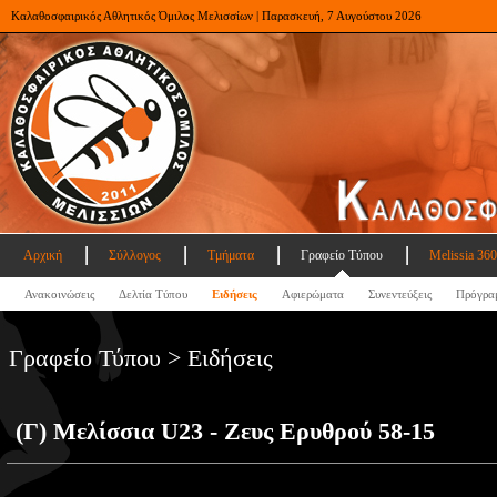
Καλαθοσφαιρικός Αθλητικός Όμιλος Μελισσίων | Παρασκευή, 7 Αυγούστου 2026
Αρχική
Σύλλογος
Τμήματα
Γραφείο Τύπου
Melissia 360
Ανακοινώσεις
Δελτία Τύπου
Ειδήσεις
Αφιερώματα
Συνεντεύξεις
Πρόγρα
Γραφείο Τύπου > Ειδήσεις
(Γ) Μελίσσια U23 - Ζευς Ερυθρού 58-15