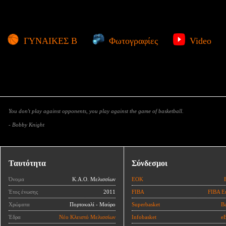
ΓΥΝΑΙΚΕΣ Β
Φωτογραφίες
Video
You don't play against opponents, you play against the game of basketball.
- Bobby Knight
Ταυτότητα
Σύνδεσμοι
Όνομα
Κ.Α.Ο. Μελισσίων
ΕΟΚ
Έτος ένωσης
2011
FIBA
FIBA E
Χρώματα
Πορτοκαλί - Μαύρο
Superbasket
Ba
Έδρα
Νέο Κλειστό Μελισσίων
Infobasket
eB