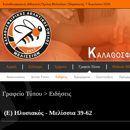
Καλαθοσφαιρικός Αθλητικός Όμιλος Μελισσίων | Παρασκευή, 7 Αυγούστου 2026
Αρχική
Σύλλογος
Τμήματα
Γραφείο Τύπου
Melissia 360
Ανακοινώσεις
Δελτία Τύπου
Ειδήσεις
Αφιερώματα
Συνεντεύξεις
Πρόγρα
Γραφείο Τύπου > Ειδήσεις
(Ε) Ηλυσιακός - Μελίσσια 39-62