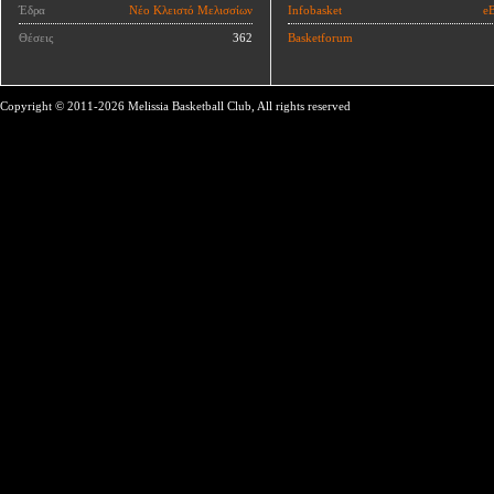
Έδρα
Νέο Κλειστό Μελισσίων
Infobasket
eB
Θέσεις
362
Basketforum
Copyright © 2011-2026 Melissia Basketball Club, All rights reserved