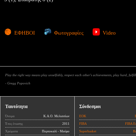
ΕΦΗΒΟΙ
Φωτογραφίες
Video
Play the right way means play unselfishly, respect each other’s achievements, play hard, fulfill
- Gregg Popovich
Ταυτότητα
Σύνδεσμοι
Όνομα
Κ.Α.Ο. Μελισσίων
ΕΟΚ
Έτος ένωσης
2011
FIBA
FIBA E
Χρώματα
Πορτοκαλί - Μαύρο
Superbasket
Ba