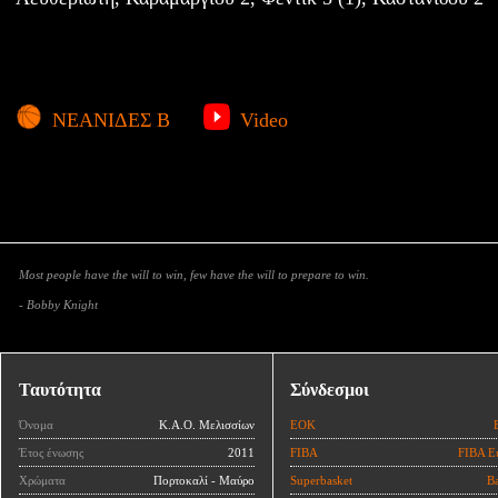
ΝΕΑΝΙΔΕΣ Β
Video
Most people have the will to win, few have the will to prepare to win.
- Bobby Knight
Ταυτότητα
Σύνδεσμοι
Όνομα
Κ.Α.Ο. Μελισσίων
ΕΟΚ
Έτος ένωσης
2011
FIBA
FIBA E
Χρώματα
Πορτοκαλί - Μαύρο
Superbasket
Ba