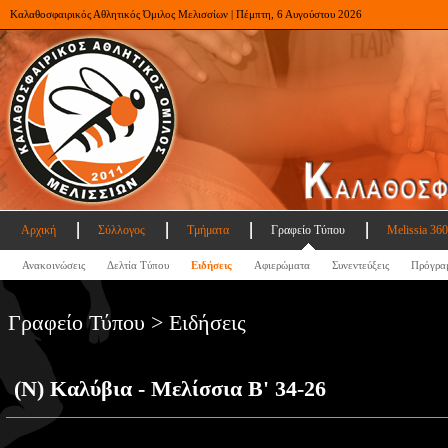
Καλαθοσφαιρικός Αθλητικός Όμιλος Μελισσίων | Πέμπτη, 6 Αυγούστου 2026
Αρχική
Σύλλογος
Τμήματα
Γραφείο Τύπου
Melissia 360
Ανακοινώσεις
Δελτία Τύπου
Ειδήσεις
Αφιερώματα
Συνεντεύξεις
Πρόγρα
Γραφείο Τύπου > Ειδήσεις
(Ν) Καλύβια - Μελίσσια Β' 34-26