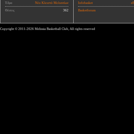
Έδρα
Νέο Κλειστό Μελισσίων
Infobasket
eB
Θέσεις
362
Basketforum
Copyright © 2011-2026 Melissia Basketball Club, All rights reserved