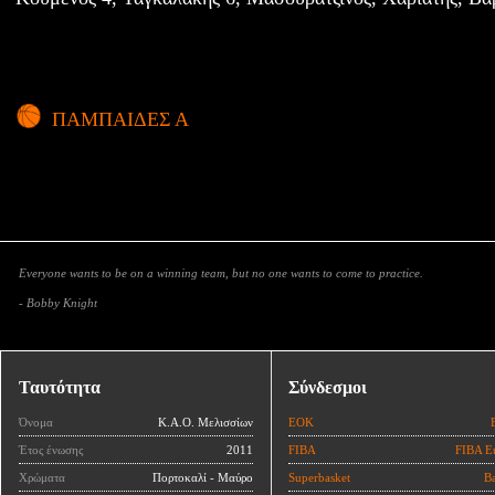
ΠΑΜΠΑΙΔΕΣ Α
Everyone wants to be on a winning team, but no one wants to come to practice.
- Bobby Knight
Ταυτότητα
Σύνδεσμοι
Όνομα
Κ.Α.Ο. Μελισσίων
ΕΟΚ
Έτος ένωσης
2011
FIBA
FIBA E
Χρώματα
Πορτοκαλί - Μαύρο
Superbasket
Ba