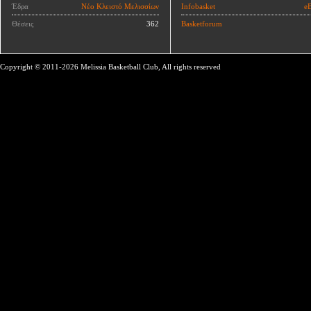
Έδρα
Νέο Κλειστό Μελισσίων
Infobasket
eB
Θέσεις
362
Basketforum
Copyright © 2011-2026 Melissia Basketball Club, All rights reserved