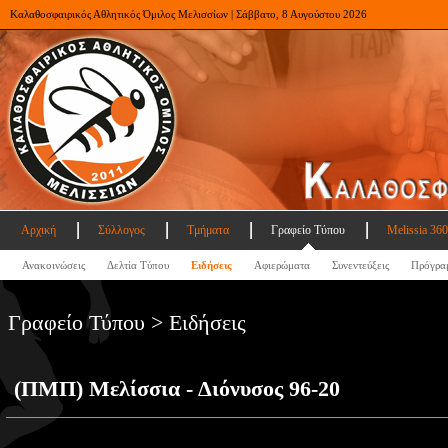
Καλαθοσφαιρικός Αθλητικός Όμιλος Μελισσίων | Σάββατο, 8 Αυγούστου 2026
Αρχική
Σύλλογος
Τμήματα
Γραφείο Τύπου
Melissia 360
Ανακοινώσεις
Δελτία Τύπου
Ειδήσεις
Αφιερώματα
Συνεντεύξεις
Πρόγρα
Γραφείο Τύπου > Ειδήσεις
(ΠΜΠ) Μελίσσια - Διόνυσος 96-20