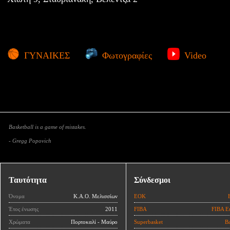
ΓΥΝΑΙΚΕΣ
Φωτογραφίες
Video
Basketball is a game of mistakes.
- Gregg Popovich
Ταυτότητα
Σύνδεσμοι
Όνομα
Κ.Α.Ο. Μελισσίων
ΕΟΚ
Έτος ένωσης
2011
FIBA
FIBA E
Χρώματα
Πορτοκαλί - Μαύρο
Superbasket
Ba