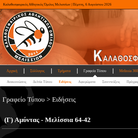
Καλαθοσφαιρικός Αθλητικός Όμιλος Μελισσίων | Πέμπτη, 6 Αυγούστου 2026
Αρχική
Σύλλογος
Τμήματα
Γραφείο Τύπου
Melissia 360
Ανακοινώσεις
Δελτία Τύπου
Ειδήσεις
Αφιερώματα
Συνεντεύξεις
Πρόγρα
Γραφείο Τύπου > Ειδήσεις
(Γ) Αμύντας - Μελίσσια 64-42