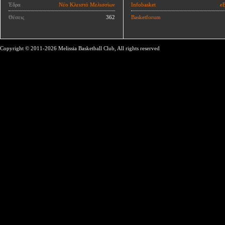
Έδρα
Νέο Κλειστό Μελισσίων
Infobasket
eB
Θέσεις
362
Basketforum
Copyright © 2011-2026 Melissia Basketball Club, All rights reserved