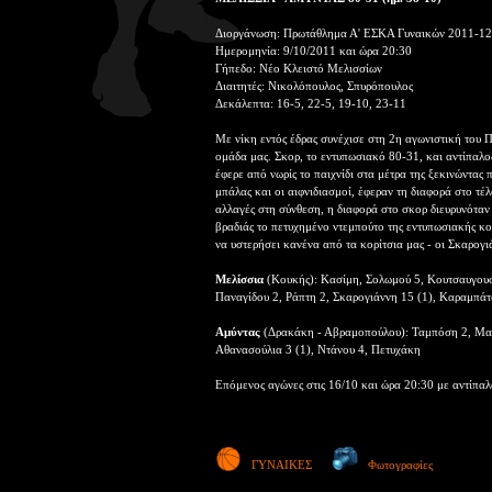
Διοργάνωση: Πρωτάθλημα Α' ΕΣΚΑ Γυναικών 2011-12 
Ημερομηνία: 9/10/2011 και ώρα 20:30
Γήπεδο: Νέο Κλειστό Μελισσίων
Διαιτητές: Νικολόπουλος, Σπυρόπουλος
Δεκάλεπτα: 16-5, 22-5, 19-10, 23-11
Με νίκη εντός έδρας συνέχισε στη 2η αγωνιστική του
ομάδα μας. Σκορ, το εντυπωσιακό 80-31, και αντίπαλο
έφερε από νωρίς το παιχνίδι στα μέτρα της ξεκινώντας
μπάλας και οι αιφνιδιασμοί, έφεραν τη διαφορά στο τέ
αλλαγές στη σύνθεση, η διαφορά στο σκορ διευρυνόταν
βραδιάς το πετυχημένο ντεμπούτο της εντυπωσιακής κο
να υστερήσει κανένα από τα κορίτσια μας - οι Σκαρογ
Μελίσσια
(Κουκής): Κασίμη, Σολωμού 5, Κουτσαυγουστ
Παναγίδου 2, Ράπτη 2, Σκαρογιάννη 15 (1), Καραμπάτ
Αμύντας
(Δρακάκη - Αβραμοπούλου): Ταμπόση 2, Μαργ
Αθανασούλια 3 (1), Ντάνου 4, Πετυχάκη
Επόμενος αγώνες στις 16/10 και ώρα 20:30 με αντίπα
ΓΥΝΑΙΚΕΣ
Φωτογραφίες