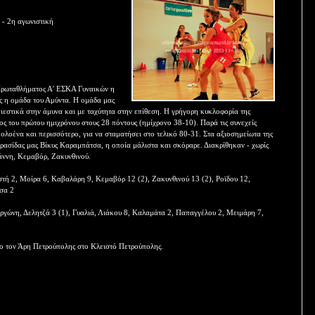
- 2η αγωνιστική
 Πρωταθλήματος Α' ΕΣΚΑ Γυναικών η
ς η ομάδα του Αμύντα. Η ομάδα μας
 πιεστικά στην άμυνα και με ταχύτητα στην επίθεση. Η γρήγορη κυκλοφορία της
λος του πρώτου ημιχρόνου στους 28 πόντους (ημίχρονο 38-10). Παρά τις συνεχείς
 ολοένα και περισσότερο, για να σταματήσει στο τελικό 80-31. Στα αξιοσημείωτα της
ρασίδας μας Βίκυς Καραμπάτσα, η οποία μάλιστα και σκόραρε. Διακρίθηκαν - χωρίς
ιάννη, Κεμαβόρ, Ζακυνθινού.
ή 2, Μοίρα 6, Καβαλάρη 9, Κεμαβόρ 12 (2), Ζακυνθινού 13 (2), Ροϊδου 12,
σα 2
ώνη, Δελητζά 3 (1), Γυαλιά, Λιάκου 8, Καλαμάτα 2, Παπαγγέλου 2, Μειμάρη 7,
λο τον Άρη Πετρούπολης στο Κλειστό Πετρούπολης.