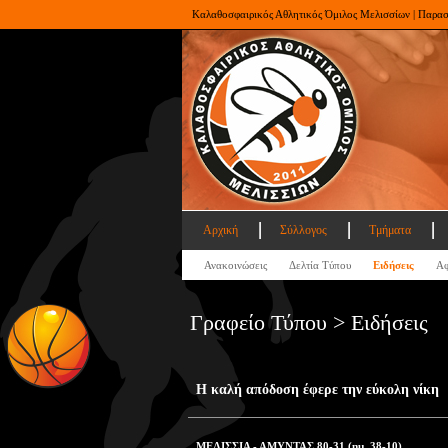
Καλαθοσφαιρικός Αθλητικός Όμιλος Μελισσίων | Παρα
Αρχική
Σύλλογος
Τμήματα
Ανακοινώσεις
Δελτία Τύπου
Ειδήσεις
Αφ
Γραφείο Τύπου > Ειδήσεις
Η καλή απόδοση έφερε την εύκολη νίκη
ΜΕΛΙΣΣΙΑ - ΑΜΥΝΤΑΣ 80-31 (ημ. 38-10)