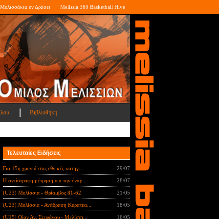
Μελισσάκια εν Δράσει
Melissia 360 Basketball Hive
ίλου
Βιβλιοθήκη
Τελευταίες Ειδήσεις
Για 15η χρονιά στις εθνικές κατηγ...
29/07
Η αντίστροφη μέτρηση για την έναρ...
28/07
(U23) Μελίσσια - Θρίαμβος 81-62
21/05
(U23) Μελίσσια - Ανάδραση Κερατέα...
18/05
(U15) Οίον Αγ. Στεφάνου - Μελίσσι...
16/05