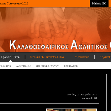
σκευή, 7 Αυγούστου 2026
Melissia BC
Γραφείο Τύπου
Melissia 360 Basketball Hive
Μελισσάκια
Κάρτα Φ
ιερώματα
Συνεντεύξεις
Πρόγραμμα Αγώνων
Βαθμολογίες
Δευτέρα, 10 Οκτωβρίου 2011
και ώρα 01:30