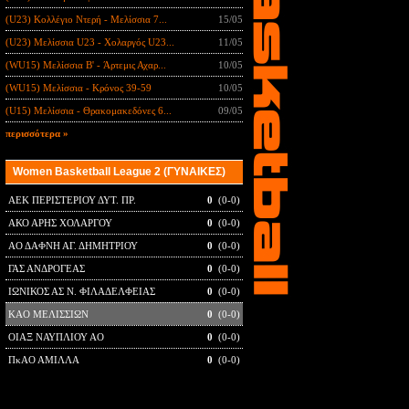
(U23) Κολλέγιο Ντερή - Μελίσσια 7...
15/05
(U23) Μελίσσια U23 - Χολαργός U23...
11/05
(WU15) Μελίσσια B' - Άρτεμις Αχαρ...
10/05
(WU15) Μελίσσια - Κρόνος 39-59
10/05
(U15) Μελίσσια - Θρακομακεδόνες 6...
09/05
περισσότερα »
Women Basketball League 2 (ΓΥΝΑΙΚΕΣ)
ΑΕΚ ΠΕΡΙΣΤΕΡΙΟΥ ΔΥΤ. ΠΡ.
0
(0-0)
ΑΚΟ ΑΡΗΣ ΧΟΛΑΡΓΟΥ
0
(0-0)
ΑΟ ΔΑΦΝΗ ΑΓ. ΔΗΜΗΤΡΙΟΥ
0
(0-0)
ΓΑΣ ΑΝΔΡΟΓΕΑΣ
0
(0-0)
ΙΩΝΙΚΟΣ ΑΣ Ν. ΦΙΛΑΔΕΛΦΕΙΑΣ
0
(0-0)
ΚΑΟ ΜΕΛΙΣΣΙΩΝ
0
(0-0)
ΟΙΑΞ ΝΑΥΠΛΙΟΥ ΑΟ
0
(0-0)
ΠκΑΟ ΑΜΙΛΛΑ
0
(0-0)