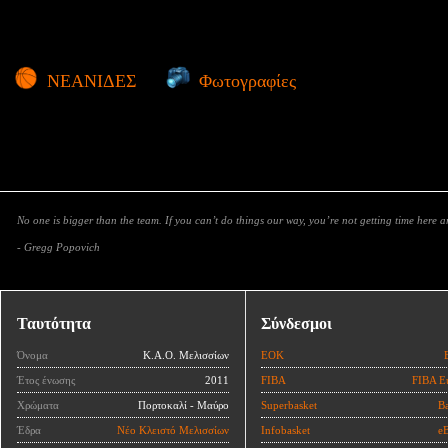
ΝΕΑΝΙΔΕΣ
Φωτογραφίες
No one is bigger than the team. If you can’t do things our way, you’re not getting time here 
- Gregg Popovich
Ταυτότητα
Σύνδεσμοι
Όνομα
Κ.Α.Ο. Μελισσίων
ΕΟΚ
Έτος ένωσης
2011
FIBA
FIBA E
Χρώματα
Πορτοκαλί - Μαύρο
Superbasket
Ba
Έδρα
Νέο Κλειστό Μελισσίων
Infobasket
eB