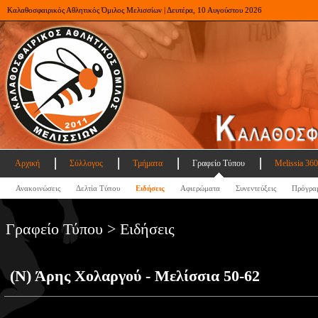
Καλαθοσφαιρικός Αθλητικός Όμιλος Μελισσίων | Δευτέρα, 10 Αυγούστου 2026
Αρχική
Σύλλογος
Τμήματα
Γραφείο Τύπου
Melissia 360
Ανακοινώσεις
Δελτία Τύπου
Ειδήσεις
Αφιερώματα
Συνεντεύξεις
Πρόγρα
Γραφείο Τύπου > Ειδήσεις
(Ν) Άρης Χολαργού - Μελίσσια 50-62