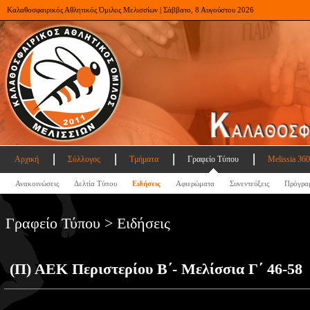
Καλαθοσφαιρικός Αθλητικός Όμιλος Μελισσίων | Σάββατο, 8 Αυγούστου 2026
Αρχική
Σύλλογος
Τμήματα
Γραφείο Τύπου
Melissia 360
Ανακοινώσεις
Δελτία Τύπου
Ειδήσεις
Αφιερώματα
Συνεντεύξεις
Πρόγρα
Γραφείο Τύπου > Ειδήσεις
(Π) ΑΕΚ Περιστερίου Β΄- Μελίσσια Γ΄ 46-58