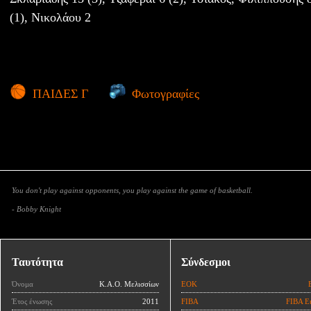
(1), Νικολάου 2
ΠΑΙΔΕΣ Γ
Φωτογραφίες
You don't play against opponents, you play against the game of basketball.
- Bobby Knight
Ταυτότητα
Σύνδεσμοι
Όνομα
Κ.Α.Ο. Μελισσίων
ΕΟΚ
Έτος ένωσης
2011
FIBA
FIBA E