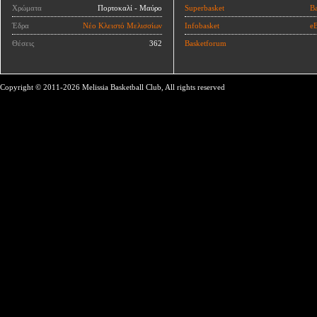
Χρώματα
Πορτοκαλί - Μαύρο
Superbasket
Ba
Έδρα
Νέο Κλειστό Μελισσίων
Infobasket
eB
Θέσεις
362
Basketforum
Copyright © 2011-2026 Melissia Basketball Club, All rights reserved