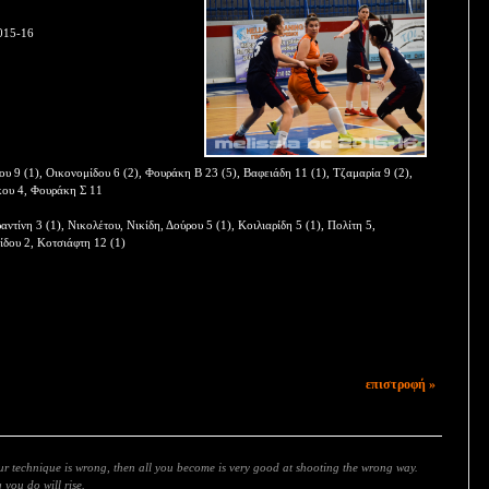
015-16
 9 (1), Οικονομίδου 6 (2), Φουράκη Β 23 (5), Βαφειάδη 11 (1), Τζαμαρία 9 (2),
κου 4, Φουράκη Σ 11
τίνη 3 (1), Νικολέτου, Νικίδη, Δούρου 5 (1), Κοιλιαρίδη 5 (1), Πολίτη 5,
δου 2, Κοτσιάφτη 12 (1)
επιστροφή »
our technique is wrong, then all you become is very good at shooting the wrong way.
you do will rise.