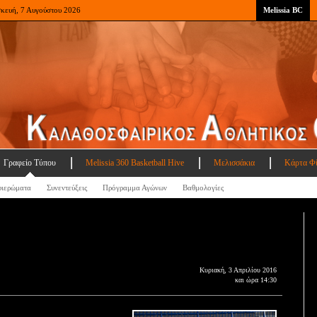
σκευή, 7 Αυγούστου 2026
Melissia BC
Γραφείο Τύπου
Melissia 360 Basketball Hive
Μελισσάκια
Κάρτα Φ
ιερώματα
Συνεντεύξεις
Πρόγραμμα Αγώνων
Βαθμολογίες
Κυριακή, 3 Απριλίου 2016
και ώρα 14:30