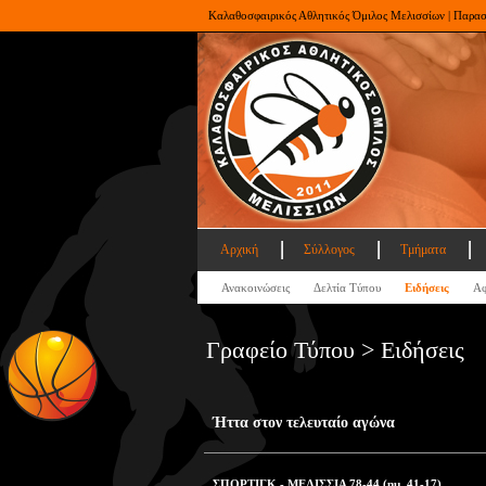
Καλαθοσφαιρικός Αθλητικός Όμιλος Μελισσίων | Παρα
Αρχική
Σύλλογος
Τμήματα
Ανακοινώσεις
Δελτία Τύπου
Ειδήσεις
Αφ
Γραφείο Τύπου > Ειδήσεις
Ήττα στον τελευταίο αγώνα
ΣΠΟΡΤΙΓΚ - ΜΕΛΙΣΣΙΑ 78-44 (ημ. 41-17)