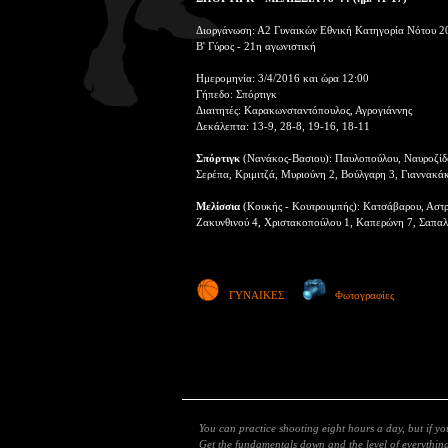
Διοργάνωση: Α2 Γυναικών Εθνική Κατηγορία Νότου 2
Β' Γύρος - 21η αγωνιστική
Ημερομηνία: 3/4/2016 και ώρα 12:00
Γήπεδο: Σπόρτιγκ
Διαιτητές: Καρακωνσταντόπουλος, Αγρογιάννης
Δεκάλεπτα: 13-9, 28-8, 19-16, 18-11
Σπόρτιγκ
(Νανάκος-Βασιου): Παυλοπούλου, Ναυροζίδου
Σερέπα, Κριμιτζά, Μυριούνη 2, Βούλγαρη 3, Γιαννακά
Μελίσσια
(Κουκής - Κουτρουμπής): Κατσάβαρου, Αστραν
Ζακυνθινού 4, Χριστακοπούλου 1, Καπερώνη 7, Σαπαλί
ΓΥΝΑΙΚΕΣ
Φωτογραφίες
You can practice shooting eight hours a day, but if y
Get the fundamentals down and the level of everything 