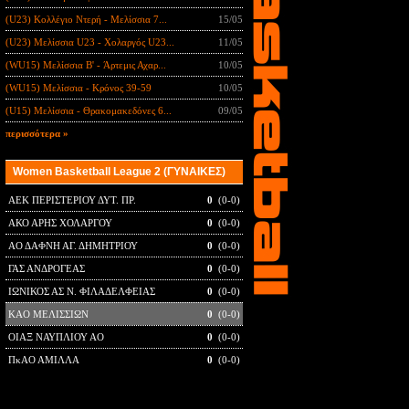
(U23) Κολλέγιο Ντερή - Μελίσσια 7...
15/05
(U23) Μελίσσια U23 - Χολαργός U23...
11/05
(WU15) Μελίσσια B' - Άρτεμις Αχαρ...
10/05
(WU15) Μελίσσια - Κρόνος 39-59
10/05
(U15) Μελίσσια - Θρακομακεδόνες 6...
09/05
περισσότερα »
Women Basketball League 2 (ΓΥΝΑΙΚΕΣ)
ΑΕΚ ΠΕΡΙΣΤΕΡΙΟΥ ΔΥΤ. ΠΡ.
0
(0-0)
ΑΚΟ ΑΡΗΣ ΧΟΛΑΡΓΟΥ
0
(0-0)
ΑΟ ΔΑΦΝΗ ΑΓ. ΔΗΜΗΤΡΙΟΥ
0
(0-0)
ΓΑΣ ΑΝΔΡΟΓΕΑΣ
0
(0-0)
ΙΩΝΙΚΟΣ ΑΣ Ν. ΦΙΛΑΔΕΛΦΕΙΑΣ
0
(0-0)
ΚΑΟ ΜΕΛΙΣΣΙΩΝ
0
(0-0)
ΟΙΑΞ ΝΑΥΠΛΙΟΥ ΑΟ
0
(0-0)
ΠκΑΟ ΑΜΙΛΛΑ
0
(0-0)