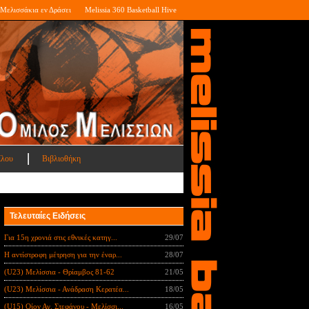
Μελισσάκια εν Δράσει
Melissia 360 Basketball Hive
ίλου
Βιβλιοθήκη
Τελευταίες Ειδήσεις
Για 15η χρονιά στις εθνικές κατηγ...
29/07
Η αντίστροφη μέτρηση για την έναρ...
28/07
(U23) Μελίσσια - Θρίαμβος 81-62
21/05
(U23) Μελίσσια - Ανάδραση Κερατέα...
18/05
(U15) Οίον Αγ. Στεφάνου - Μελίσσι...
16/05