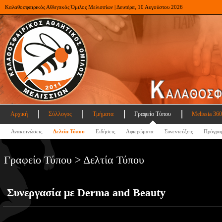
Καλαθοσφαιρικός Αθλητικός Όμιλος Μελισσίων | Δευτέρα, 10 Αυγούστου 2026
Αρχική
Σύλλογος
Τμήματα
Γραφείο Τύπου
Melissia 360
Ανακοινώσεις
Δελτία Τύπου
Ειδήσεις
Αφιερώματα
Συνεντεύξεις
Πρόγρα
Γραφείο Τύπου > Δελτία Τύπου
Συνεργασία με Derma and Beauty