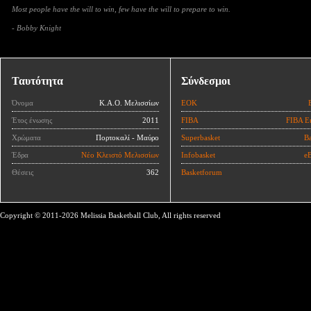
Most people have the will to win, few have the will to prepare to win.
- Bobby Knight
Ταυτότητα
Σύνδεσμοι
Όνομα
Κ.Α.Ο. Μελισσίων
ΕΟΚ
Έτος ένωσης
2011
FIBA
FIBA E
Χρώματα
Πορτοκαλί - Μαύρο
Superbasket
Ba
Έδρα
Νέο Κλειστό Μελισσίων
Infobasket
eB
Θέσεις
362
Basketforum
Copyright © 2011-2026 Melissia Basketball Club, All rights reserved