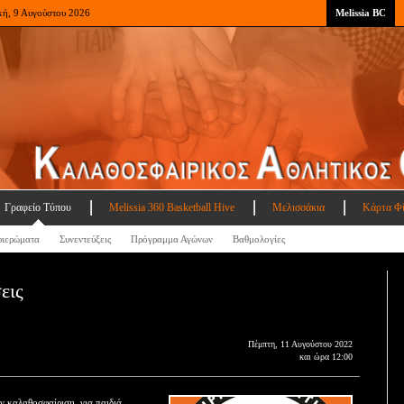
κή, 9 Αυγούστου 2026
Melissia BC
Γραφείο Τύπου
Melissia 360 Basketball Hive
Μελισσάκια
Κάρτα Φ
ιερώματα
Συνεντεύξεις
Πρόγραμμα Αγώνων
Βαθμολογίες
εις
Πέμπτη, 11 Αυγούστου 2022
και ώρα 12:00
 καλαθοσφαίριση, για παιδιά