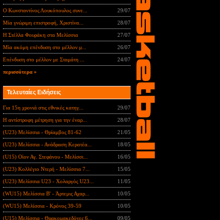
Ο Κωνσταντίνος Λουκόπουλος συνε...
29/07
Μία γνώριμη επιστροφή, Χριστίνα...
28/07
Η Στέλλα Φουράκη στα Μελίσσια
27/07
Μία ακόμη επένδυση στο μέλλον μ...
26/07
Επένδυση στο μέλλον με Σταμάτη ...
24/07
περισσότερα »
Τελευταίες Ειδήσεις
Για 15η χρονιά στις εθνικές κατηγ...
29/07
Η αντίστροφη μέτρηση για την έναρ...
28/07
(U23) Μελίσσια - Θρίαμβος 81-62
21/05
(U23) Μελίσσια - Ανάδραση Κερατέα...
18/05
(U15) Οίον Αγ. Στεφάνου - Μελίσσι...
16/05
(U23) Κολλέγιο Ντερή - Μελίσσια 7...
15/05
(U23) Μελίσσια U23 - Χολαργός U23...
11/05
(WU15) Μελίσσια B' - Άρτεμις Αχαρ...
10/05
(WU15) Μελίσσια - Κρόνος 39-59
10/05
(U15) Μελίσσια - Θρακομακεδόνες 6...
09/05