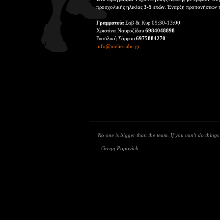
προσχολικής ηλικίας
3-5 ετών
. Έναρξη προπονήσεων τ
Γραμματεία
Σαβ & Κυρ 09:30-13:00
Χριστίνα Ναυροζίδου
6984048898
Βασιλική Σάρρου
6975884270
info@melissiabc.gr
No one is bigger than the team. If you can’t do thing
- Gregg Popovich