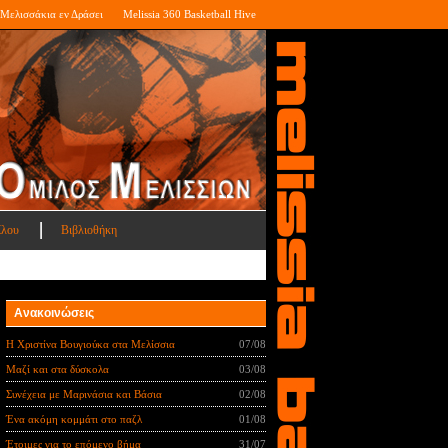
Μελισσάκια εν Δράσει
Melissia 360 Basketball Hive
ίλου
Βιβλιοθήκη
Ανακοινώσεις
Η Χριστίνα Βουγιούκα στα Μελίσσια
07/08
Μαζί και στα δύσκολα
03/08
Συνέχεια με Μαρινάσια και Βάσια
02/08
Ένα ακόμη κομμάτι στο παζλ
01/08
Έτοιμες για το επόμενο βήμα
31/07