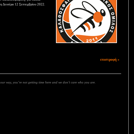
η Δευτέρα 12 Σεπτεμβρίου 2022.
επιστροφή »
s our way, you’re not getting time here and we don’t care who you are.