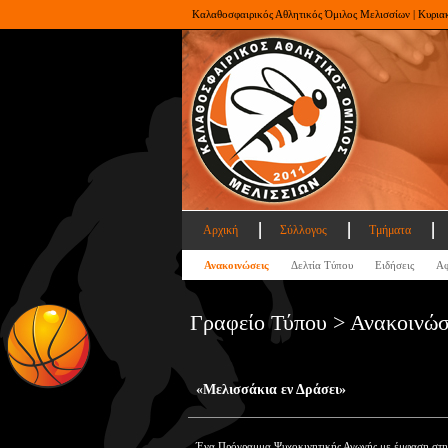
Καλαθοσφαιρικός Αθλητικός Όμιλος Μελισσίων | Κυρια
Αρχική
Σύλλογος
Τμήματα
Ανακοινώσεις
Δελτία Τύπου
Ειδήσεις
Αφ
Γραφείο Τύπου > Ανακοινώσ
«Μελισσάκια εν Δράσει»
Ένα Πρόγραμμα Ψυχοκινητικής Αγωγής με έμφαση στην