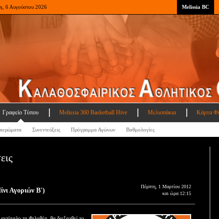
η, 6 Αυγούστου 2026
Melissia BC
Γραφείο Τύπου
Melissia 360 Basketball Hive
Μελισσάκια
Κάρτα Φ
ιερώματα
Συνεντεύξεις
Πρόγραμμα Αγώνων
Βαθμολογίες
εις
Πέμπτη, 1 Μαρτίου 2012
ίνι Αγοριών Β')
και ώρα 12:15
αντίπαλο τη Φιλοθέη, θα διεξαχθεί το