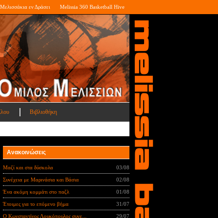
Μελισσάκια εν Δράσει
Melissia 360 Basketball Hive
ίλου
Βιβλιοθήκη
Ανακοινώσεις
Μαζί και στα δύσκολα
03/08
Συνέχεια με Μαρινάσια και Βάσια
02/08
Ένα ακόμη κομμάτι στο παζλ
01/08
Έτοιμες για το επόμενο βήμα
31/07
Ο Κωνσταντίνος Λουκόπουλος συνε...
29/07