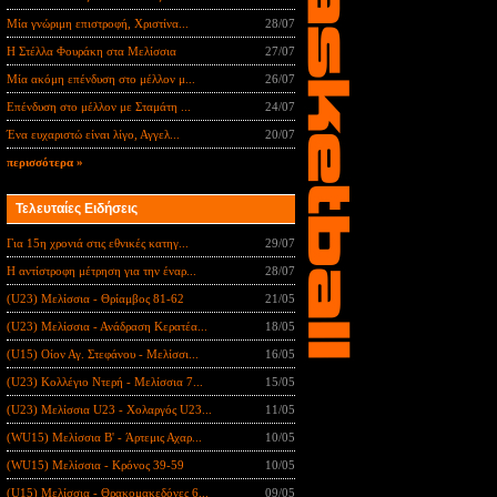
Μία γνώριμη επιστροφή, Χριστίνα...
28/07
Η Στέλλα Φουράκη στα Μελίσσια
27/07
Μία ακόμη επένδυση στο μέλλον μ...
26/07
Επένδυση στο μέλλον με Σταμάτη ...
24/07
Ένα ευχαριστώ είναι λίγο, Αγγελ...
20/07
περισσότερα »
Τελευταίες Ειδήσεις
Για 15η χρονιά στις εθνικές κατηγ...
29/07
Η αντίστροφη μέτρηση για την έναρ...
28/07
(U23) Μελίσσια - Θρίαμβος 81-62
21/05
(U23) Μελίσσια - Ανάδραση Κερατέα...
18/05
(U15) Οίον Αγ. Στεφάνου - Μελίσσι...
16/05
(U23) Κολλέγιο Ντερή - Μελίσσια 7...
15/05
(U23) Μελίσσια U23 - Χολαργός U23...
11/05
(WU15) Μελίσσια B' - Άρτεμις Αχαρ...
10/05
(WU15) Μελίσσια - Κρόνος 39-59
10/05
(U15) Μελίσσια - Θρακομακεδόνες 6...
09/05