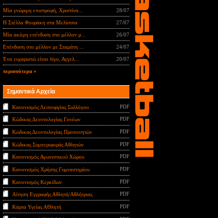
Μία γνώριμη επιστροφή, Χριστίνα...
28/07
Η Στέλλα Φουράκη στα Μελίσσια
27/07
Μία ακόμη επένδυση στο μέλλον μ...
26/07
Επένδυση στο μέλλον με Σταμάτη ...
24/07
Ένα ευχαριστώ είναι λίγο, Αγγελ...
20/07
περισσότερα »
Σημαντικά Αρχεία
PDF
Κανονισμός Λειτουργίας Συλλόγου
PDF
Κώδικας Δεοντολογίας Γονέων
PDF
Κώδικας Δεοντολογίας Προπονητών
PDF
Κώδικας Συμπεριφοράς Αθλητών
PDF
Κανονισμός Αγωνιστικού Χώρου
PDF
Κανονισμός Χρήσης Γυμναστηρίου
PDF
Κανονισμός Κερκίδων
PDF
Αίτηση Εγγραφής Αθλητή/Αθλήτριας
PDF
Κάρτα Υγείας ΑΘλητή