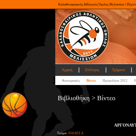
Καλαθοσφαιρικός Αθλητικός Όμιλος Μελισσίων | Πέμπτ
Αρχική
Σύλλογος
Τμήματα
Φωτογραφίες
Βίντεο
Ημερολόγιο 2012
Η
Βιβλιοθήκη > Βίντεο
ΑΡΓΟΝΑΥΤΗ
Τμήμα:
ΠΑΙΔΕΣ Α