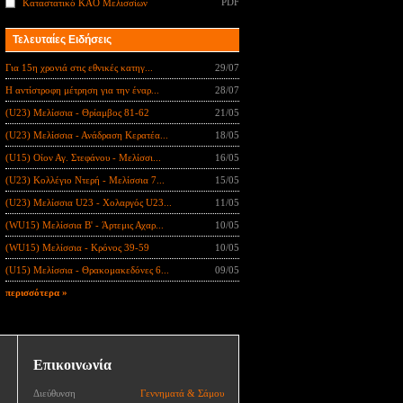
PDF
Καταστατικό ΚΑΟ Μελισσίων
Τελευταίες Ειδήσεις
Για 15η χρονιά στις εθνικές κατηγ...
29/07
Η αντίστροφη μέτρηση για την έναρ...
28/07
(U23) Μελίσσια - Θρίαμβος 81-62
21/05
(U23) Μελίσσια - Ανάδραση Κερατέα...
18/05
(U15) Οίον Αγ. Στεφάνου - Μελίσσι...
16/05
(U23) Κολλέγιο Ντερή - Μελίσσια 7...
15/05
(U23) Μελίσσια U23 - Χολαργός U23...
11/05
(WU15) Μελίσσια B' - Άρτεμις Αχαρ...
10/05
(WU15) Μελίσσια - Κρόνος 39-59
10/05
(U15) Μελίσσια - Θρακομακεδόνες 6...
09/05
περισσότερα »
Επικοινωνία
Διεύθυνση
Γεννηματά & Σάμου