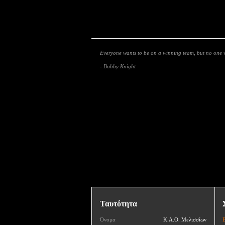
Everyone wants to be on a winning team, but no one w
- Bobby Knight
Ταυτότητα
Όνομα
Κ.Α.Ο. Μελισσίων