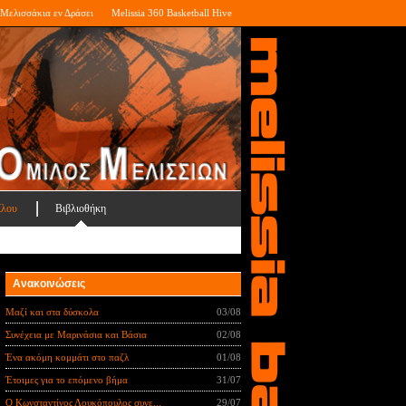
Μελισσάκια εν Δράσει
Melissia 360 Basketball Hive
ίλου
Βιβλιοθήκη
Ανακοινώσεις
Μαζί και στα δύσκολα
03/08
Συνέχεια με Μαρινάσια και Βάσια
02/08
Ένα ακόμη κομμάτι στο παζλ
01/08
Έτοιμες για το επόμενο βήμα
31/07
Ο Κωνσταντίνος Λουκόπουλος συνε...
29/07