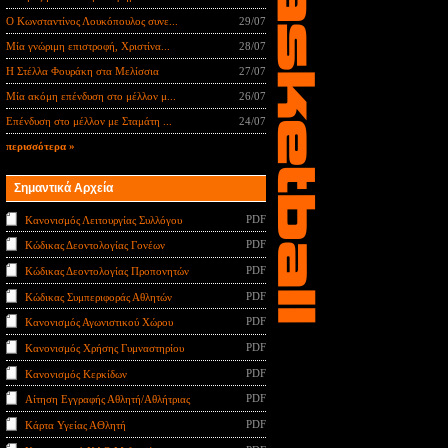
Ο Κωνσταντίνος Λουκόπουλος συνε...
29/07
Μία γνώριμη επιστροφή, Χριστίνα...
28/07
Η Στέλλα Φουράκη στα Μελίσσια
27/07
Μία ακόμη επένδυση στο μέλλον μ...
26/07
Επένδυση στο μέλλον με Σταμάτη ...
24/07
περισσότερα »
Σημαντικά Αρχεία
PDF
Κανονισμός Λειτουργίας Συλλόγου
PDF
Κώδικας Δεοντολογίας Γονέων
PDF
Κώδικας Δεοντολογίας Προπονητών
PDF
Κώδικας Συμπεριφοράς Αθλητών
PDF
Κανονισμός Αγωνιστικού Χώρου
PDF
Κανονισμός Χρήσης Γυμναστηρίου
PDF
Κανονισμός Κερκίδων
PDF
Αίτηση Εγγραφής Αθλητή/Αθλήτριας
PDF
Κάρτα Υγείας ΑΘλητή