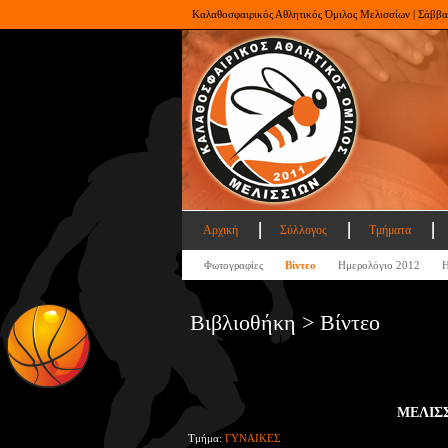
Καλαθοσφαιρικός Αθλητικός Όμιλος Μελισσίων | Σάββα
Αρχική
Σύλλογος
Τμήματα
Φωτογραφίες
Βίντεο
Ημερολόγιο 2012
Η
Βιβλιοθήκη > Βίντεο
ΜΕΛΙΣΣ
Τμήμα:
ΓΥΝΑΙΚΕΣ