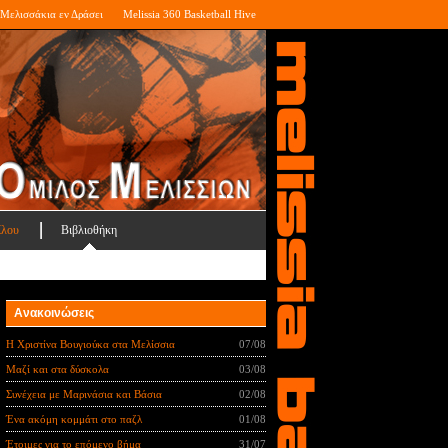
Μελισσάκια εν Δράσει
Melissia 360 Basketball Hive
ίλου
Βιβλιοθήκη
Ανακοινώσεις
Η Χριστίνα Βουγιούκα στα Μελίσσια
07/08
Μαζί και στα δύσκολα
03/08
Συνέχεια με Μαρινάσια και Βάσια
02/08
Ένα ακόμη κομμάτι στο παζλ
01/08
Έτοιμες για το επόμενο βήμα
31/07