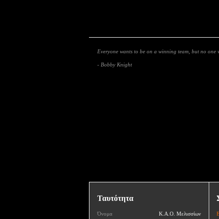
Everyone wants to be on a winning team, but no one w
- Bobby Knight
Ταυτότητα
Όνομα
Κ.Α.Ο. Μελισσίων