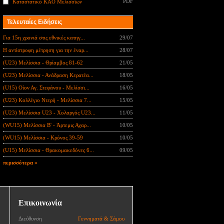
PDF
Καταστατικό ΚΑΟ Μελισσίων
Τελευταίες Ειδήσεις
Για 15η χρονιά στις εθνικές κατηγ...
29/07
Η αντίστροφη μέτρηση για την έναρ...
28/07
(U23) Μελίσσια - Θρίαμβος 81-62
21/05
(U23) Μελίσσια - Ανάδραση Κερατέα...
18/05
(U15) Οίον Αγ. Στεφάνου - Μελίσσι...
16/05
(U23) Κολλέγιο Ντερή - Μελίσσια 7...
15/05
(U23) Μελίσσια U23 - Χολαργός U23...
11/05
(WU15) Μελίσσια B' - Άρτεμις Αχαρ...
10/05
(WU15) Μελίσσια - Κρόνος 39-59
10/05
(U15) Μελίσσια - Θρακομακεδόνες 6...
09/05
περισσότερα »
Επικοινωνία
Διεύθυνση
Γεννηματά & Σάμου