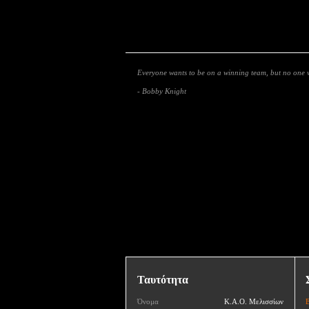
Everyone wants to be on a winning team, but no one w
- Bobby Knight
Ταυτότητα
Όνομα
Κ.Α.Ο. Μελισσίων