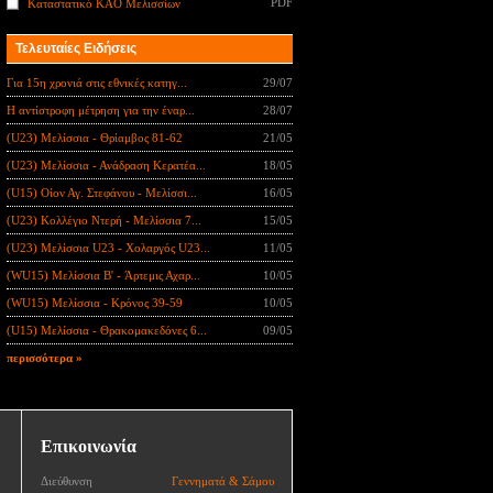
PDF
Καταστατικό ΚΑΟ Μελισσίων
Τελευταίες Ειδήσεις
Για 15η χρονιά στις εθνικές κατηγ...
29/07
Η αντίστροφη μέτρηση για την έναρ...
28/07
(U23) Μελίσσια - Θρίαμβος 81-62
21/05
(U23) Μελίσσια - Ανάδραση Κερατέα...
18/05
(U15) Οίον Αγ. Στεφάνου - Μελίσσι...
16/05
(U23) Κολλέγιο Ντερή - Μελίσσια 7...
15/05
(U23) Μελίσσια U23 - Χολαργός U23...
11/05
(WU15) Μελίσσια B' - Άρτεμις Αχαρ...
10/05
(WU15) Μελίσσια - Κρόνος 39-59
10/05
(U15) Μελίσσια - Θρακομακεδόνες 6...
09/05
περισσότερα »
Επικοινωνία
Διεύθυνση
Γεννηματά & Σάμου