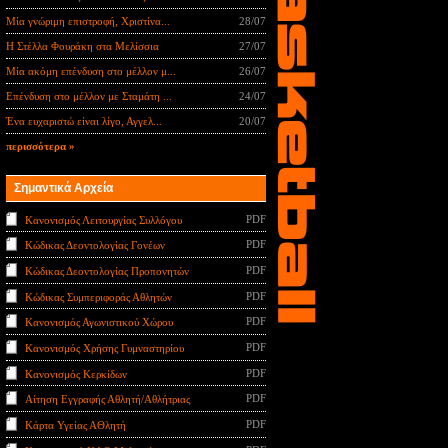
Μία γνώριμη επιστροφή, Χριστίνα...
28/07
Η Στέλλα Φουράκη στα Μελίσσια
27/07
Μία ακόμη επένδυση στο μέλλον μ...
26/07
Επένδυση στο μέλλον με Σταμάτη ...
24/07
Ένα ευχαριστώ είναι λίγο, Αγγελ...
20/07
περισσότερα »
Σημαντικά Αρχεία
PDF
Κανονισμός Λειτουργίας Συλλόγου
PDF
Κώδικας Δεοντολογίας Γονέων
PDF
Κώδικας Δεοντολογίας Προπονητών
PDF
Κώδικας Συμπεριφοράς Αθλητών
PDF
Κανονισμός Αγωνιστικού Χώρου
PDF
Κανονισμός Χρήσης Γυμναστηρίου
PDF
Κανονισμός Κερκίδων
PDF
Αίτηση Εγγραφής Αθλητή/Αθλήτριας
PDF
Κάρτα Υγείας ΑΘλητή