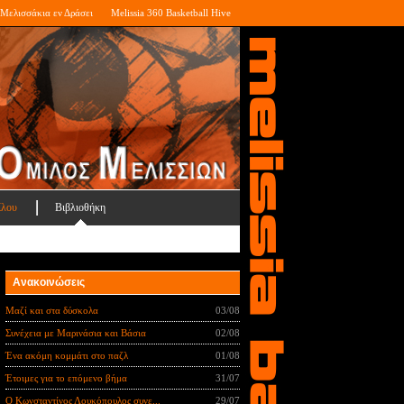
Μελισσάκια εν Δράσει
Melissia 360 Basketball Hive
ίλου
Βιβλιοθήκη
Ανακοινώσεις
Μαζί και στα δύσκολα
03/08
Συνέχεια με Μαρινάσια και Βάσια
02/08
Ένα ακόμη κομμάτι στο παζλ
01/08
Έτοιμες για το επόμενο βήμα
31/07
Ο Κωνσταντίνος Λουκόπουλος συνε...
29/07