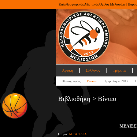
Καλαθοσφαιρικός Αθλητικός Όμιλος Μελισσίων | Παρα
Αρχική
Σύλλογος
Τμήματα
Φωτογραφίες
Βίντεο
Ημερολόγιο 2012
Η
Βιβλιοθήκη > Βίντεο
ΜΕΛΙΣΣ
Τμήμα:
ΚΟΡΑΣΙΔΕΣ