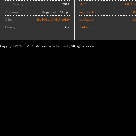
Έτος ένωσης
2011
FIBA
FIBA E
Χρώματα
Πορτοκαλί - Μαύρο
Superbasket
Ba
Έδρα
Νέο Κλειστό Μελισσίων
Infobasket
eB
Θέσεις
362
Basketforum
Copyright © 2011-2026 Melissia Basketball Club, All rights reserved