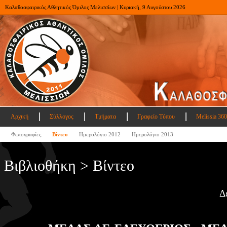
Καλαθοσφαιρικός Αθλητικός Όμιλος Μελισσίων | Κυριακή, 9 Αυγούστου 2026
Αρχική
Σύλλογος
Τμήματα
Γραφείο Τύπου
Melissia 360
Φωτογραφίες
Βίντεο
Ημερολόγιο 2012
Ημερολόγιο 2013
Βιβλιοθήκη > Βίντεο
Δ