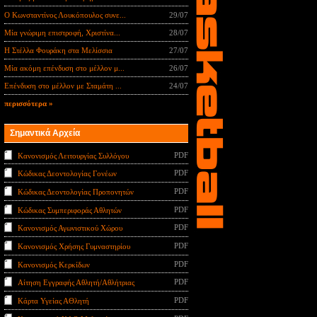
Ο Κωνσταντίνος Λουκόπουλος συνε...
29/07
Μία γνώριμη επιστροφή, Χριστίνα...
28/07
Η Στέλλα Φουράκη στα Μελίσσια
27/07
Μία ακόμη επένδυση στο μέλλον μ...
26/07
Επένδυση στο μέλλον με Σταμάτη ...
24/07
περισσότερα »
Σημαντικά Αρχεία
PDF
Κανονισμός Λειτουργίας Συλλόγου
PDF
Κώδικας Δεοντολογίας Γονέων
PDF
Κώδικας Δεοντολογίας Προπονητών
PDF
Κώδικας Συμπεριφοράς Αθλητών
PDF
Κανονισμός Αγωνιστικού Χώρου
PDF
Κανονισμός Χρήσης Γυμναστηρίου
PDF
Κανονισμός Κερκίδων
PDF
Αίτηση Εγγραφής Αθλητή/Αθλήτριας
PDF
Κάρτα Υγείας ΑΘλητή