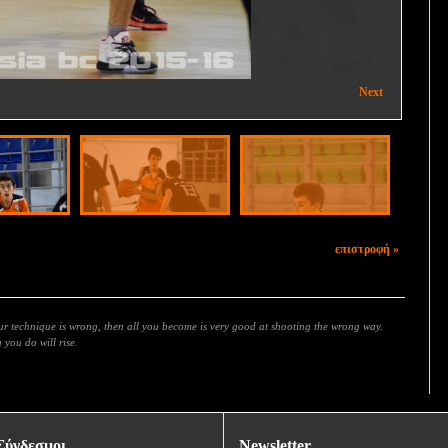
ΜΕΛΙΣΣΙΑ - ΑΓ. ΠΑΡΑΣΚΕΥΗ 42-57
Next
επιστροφή »
our technique is wrong, then all you become is very good at shooting the wrong way.
you do will rise.
Σύνδεσμοι
Newsletter