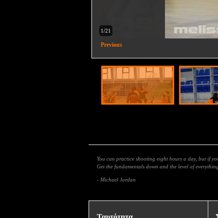
2/21
Previous
You can practice shooting eight hours a day, but if y
Get the fundamentals down and the level of everything 
- Michael Jordan
Ταυτότητα