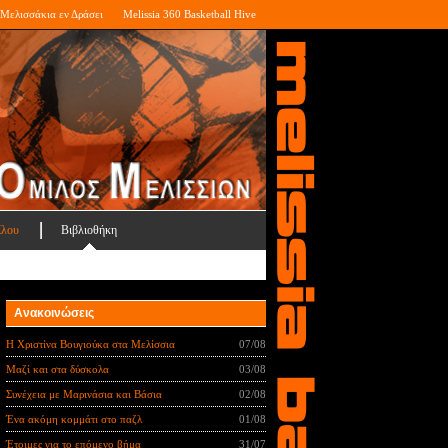
Μελισσάκια εν Δράσει
Melissia 360 Basketball Hive
ίλου
Βιβλιοθήκη
Ανακοινώσεις
Η Χριστίνα Βουγιούκα στα Μελίσσια
07/08
Μαζί και στα δύσκολα
03/08
Συνέχεια με Μαρινάσια και Βάσια
02/08
Ένα ακόμη κομμάτι στο παζλ
01/08
Έτοιμες για το επόμενο βήμα
31/07