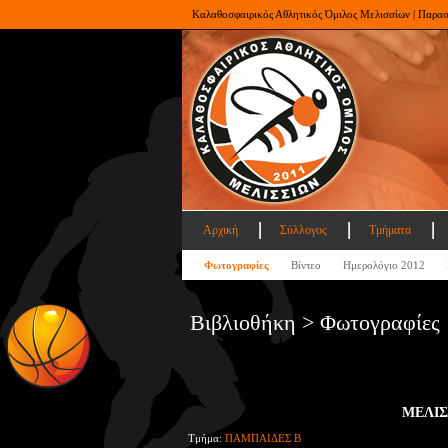
Καλαθοσφαιρικός Αθλητικός Όμιλος Μελισσίων | Παρα
Αρχική
Σύλλογος
Τμήματα
Φωτογραφίες
Βίντεο
Ημερολόγιο 2012
Βιβλιοθήκη > Φωτογραφίες
ΜΕΛΙΣ
Τμήμα:
ΠΑΜΠΑΙΔΕΣ Β