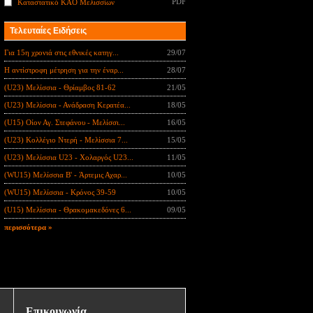
PDF
Καταστατικό ΚΑΟ Μελισσίων
Τελευταίες Ειδήσεις
Για 15η χρονιά στις εθνικές κατηγ...
29/07
Η αντίστροφη μέτρηση για την έναρ...
28/07
(U23) Μελίσσια - Θρίαμβος 81-62
21/05
(U23) Μελίσσια - Ανάδραση Κερατέα...
18/05
(U15) Οίον Αγ. Στεφάνου - Μελίσσι...
16/05
(U23) Κολλέγιο Ντερή - Μελίσσια 7...
15/05
(U23) Μελίσσια U23 - Χολαργός U23...
11/05
(WU15) Μελίσσια B' - Άρτεμις Αχαρ...
10/05
(WU15) Μελίσσια - Κρόνος 39-59
10/05
(U15) Μελίσσια - Θρακομακεδόνες 6...
09/05
περισσότερα »
Επικοινωνία