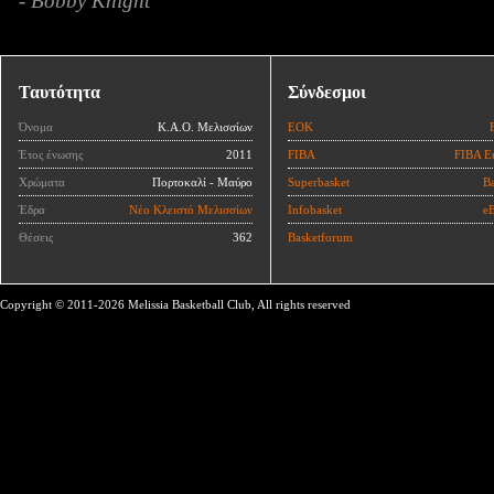
- Bobby Knight
Ταυτότητα
Σύνδεσμοι
Όνομα
Κ.Α.Ο. Μελισσίων
ΕΟΚ
Έτος ένωσης
2011
FIBA
FIBA E
Χρώματα
Πορτοκαλί - Μαύρο
Superbasket
Ba
Έδρα
Νέο Κλειστό Μελισσίων
Infobasket
eB
Θέσεις
362
Basketforum
Copyright © 2011-2026 Melissia Basketball Club, All rights reserved