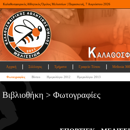
Καλαθοσφαιρικός Αθλητικός Όμιλος Μελισσίων | Παρασκευή, 7 Αυγούστου 2026
Αρχική
Σύλλογος
Τμήματα
Γραφείο Τύπου
Melissia 360
Φωτογραφίες
Βίντεο
Ημερολόγιο 2012
Ημερολόγιο 2013
Βιβλιοθήκη > Φωτογραφίες