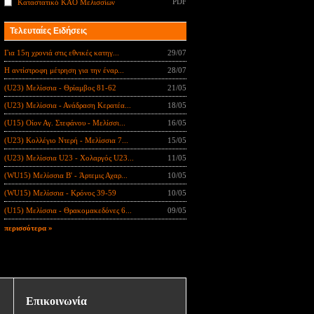
PDF
Καταστατικό ΚΑΟ Μελισσίων
Τελευταίες Ειδήσεις
Για 15η χρονιά στις εθνικές κατηγ...
29/07
Η αντίστροφη μέτρηση για την έναρ...
28/07
(U23) Μελίσσια - Θρίαμβος 81-62
21/05
(U23) Μελίσσια - Ανάδραση Κερατέα...
18/05
(U15) Οίον Αγ. Στεφάνου - Μελίσσι...
16/05
(U23) Κολλέγιο Ντερή - Μελίσσια 7...
15/05
(U23) Μελίσσια U23 - Χολαργός U23...
11/05
(WU15) Μελίσσια B' - Άρτεμις Αχαρ...
10/05
(WU15) Μελίσσια - Κρόνος 39-59
10/05
(U15) Μελίσσια - Θρακομακεδόνες 6...
09/05
περισσότερα »
Επικοινωνία