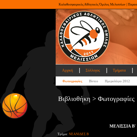
Καλαθοσφαιρικός Αθλητικός Όμιλος Μελισσίων | Παρα
Αρχική
Σύλλογος
Τμήματα
Φωτογραφίες
Βίντεο
Ημερολόγιο 2012
Βιβλιοθήκη > Φωτογραφίες
ΜΕΛΙΣΣΙΑ Β'
Τμήμα:
ΝΕΑΝΙΔΕΣ Β