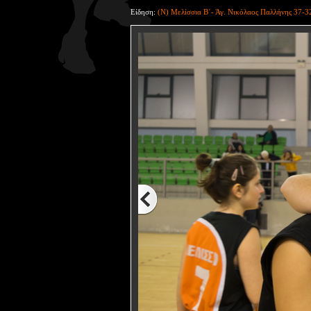
Είδηση:
(Ν) Μελίσσια Β΄- Άγ. Νικόλαος Παλλήνης 37-3