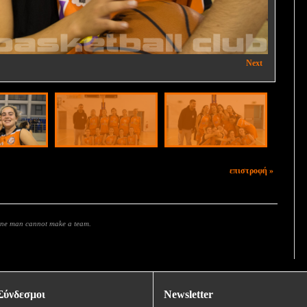
ΜΕΛΙΣΣΙΑ Β' - ΑΓ. ΝΙΚΟΛΑΟΣ ΠΑΛΛΗΝΗΣ 37-32
Next
επιστροφή »
 one man cannot make a team.
Σύνδεσμοι
Newsletter