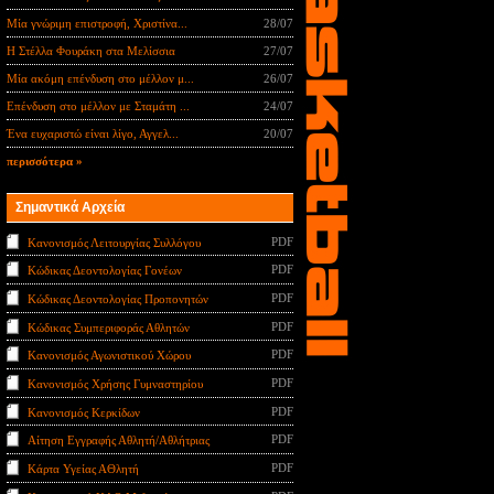
Μία γνώριμη επιστροφή, Χριστίνα...
28/07
Η Στέλλα Φουράκη στα Μελίσσια
27/07
Μία ακόμη επένδυση στο μέλλον μ...
26/07
Επένδυση στο μέλλον με Σταμάτη ...
24/07
Ένα ευχαριστώ είναι λίγο, Αγγελ...
20/07
περισσότερα »
Σημαντικά Αρχεία
PDF
Κανονισμός Λειτουργίας Συλλόγου
PDF
Κώδικας Δεοντολογίας Γονέων
PDF
Κώδικας Δεοντολογίας Προπονητών
PDF
Κώδικας Συμπεριφοράς Αθλητών
PDF
Κανονισμός Αγωνιστικού Χώρου
PDF
Κανονισμός Χρήσης Γυμναστηρίου
PDF
Κανονισμός Κερκίδων
PDF
Αίτηση Εγγραφής Αθλητή/Αθλήτριας
PDF
Κάρτα Υγείας ΑΘλητή