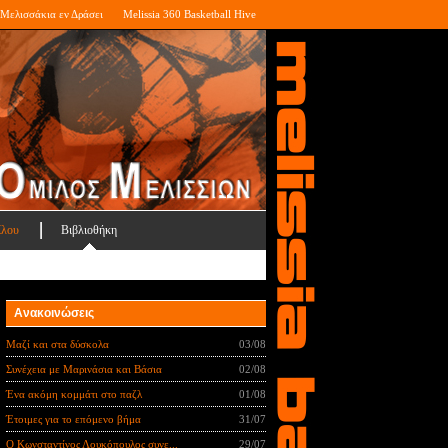
Μελισσάκια εν Δράσει
Melissia 360 Basketball Hive
ίλου
Βιβλιοθήκη
Ανακοινώσεις
Μαζί και στα δύσκολα
03/08
Συνέχεια με Μαρινάσια και Βάσια
02/08
Ένα ακόμη κομμάτι στο παζλ
01/08
Έτοιμες για το επόμενο βήμα
31/07
Ο Κωνσταντίνος Λουκόπουλος συνε...
29/07