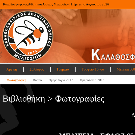
Καλαθοσφαιρικός Αθλητικός Όμιλος Μελισσίων | Πέμπτη, 6 Αυγούστου 2026
Αρχική
Σύλλογος
Τμήματα
Γραφείο Τύπου
Melissia 360
Φωτογραφίες
Βίντεο
Ημερολόγιο 2012
Ημερολόγιο 2013
Βιβλιοθήκη > Φωτογραφίες
Δ