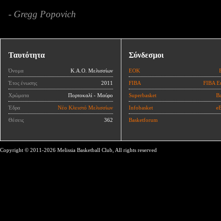
- Gregg Popovich
Ταυτότητα
Σύνδεσμοι
Όνομα
Κ.Α.Ο. Μελισσίων
ΕΟΚ
Έτος ένωσης
2011
FIBA
FIBA E
Χρώματα
Πορτοκαλί - Μαύρο
Superbasket
Ba
Έδρα
Νέο Κλειστό Μελισσίων
Infobasket
eB
Θέσεις
362
Basketforum
Copyright © 2011-2026 Melissia Basketball Club, All rights reserved