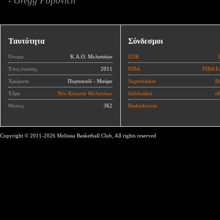
- Gregg Popovich
Ταυτότητα
Σύνδεσμοι
Όνομα
Κ.Α.Ο. Μελισσίων
ΕΟΚ
Έτος ένωσης
2011
FIBA
FIBA E
Χρώματα
Πορτοκαλί - Μαύρο
Superbasket
Ba
Έδρα
Νέο Κλειστό Μελισσίων
Infobasket
eB
Θέσεις
362
Basketforum
Copyright © 2011-2026 Melissia Basketball Club, All rights reserved