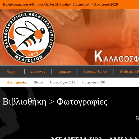
Καλαθοσφαιρικός Αθλητικός Όμιλος Μελισσίων | Παρασκευή, 7 Αυγούστου 2026
Αρχική
Σύλλογος
Τμήματα
Γραφείο Τύπου
Melissia 360
Φωτογραφίες
Βίντεο
Ημερολόγιο 2012
Ημερολόγιο 2013
Βιβλιοθήκη > Φωτογραφίες
Κ