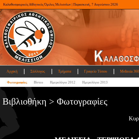
Καλαθοσφαιρικός Αθλητικός Όμιλος Μελισσίων | Παρασκευή, 7 Αυγούστου 2026
Αρχική
Σύλλογος
Τμήματα
Γραφείο Τύπου
Melissia 360
Φωτογραφίες
Βίντεο
Ημερολόγιο 2012
Ημερολόγιο 2013
Βιβλιοθήκη > Φωτογραφίες
Κυρ