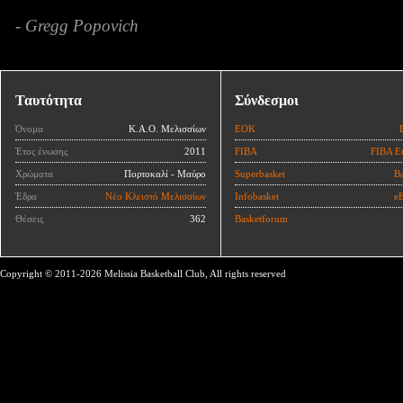
- Gregg Popovich
Ταυτότητα
Σύνδεσμοι
Όνομα
Κ.Α.Ο. Μελισσίων
ΕΟΚ
Έτος ένωσης
2011
FIBA
FIBA E
Χρώματα
Πορτοκαλί - Μαύρο
Superbasket
Ba
Έδρα
Νέο Κλειστό Μελισσίων
Infobasket
eB
Θέσεις
362
Basketforum
Copyright © 2011-2026 Melissia Basketball Club, All rights reserved