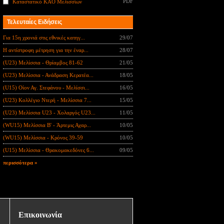
PDF
Καταστατικό ΚΑΟ Μελισσίων
Τελευταίες Ειδήσεις
Για 15η χρονιά στις εθνικές κατηγ...
29/07
Η αντίστροφη μέτρηση για την έναρ...
28/07
(U23) Μελίσσια - Θρίαμβος 81-62
21/05
(U23) Μελίσσια - Ανάδραση Κερατέα...
18/05
(U15) Οίον Αγ. Στεφάνου - Μελίσσι...
16/05
(U23) Κολλέγιο Ντερή - Μελίσσια 7...
15/05
(U23) Μελίσσια U23 - Χολαργός U23...
11/05
(WU15) Μελίσσια B' - Άρτεμις Αχαρ...
10/05
(WU15) Μελίσσια - Κρόνος 39-59
10/05
(U15) Μελίσσια - Θρακομακεδόνες 6...
09/05
περισσότερα »
Επικοινωνία