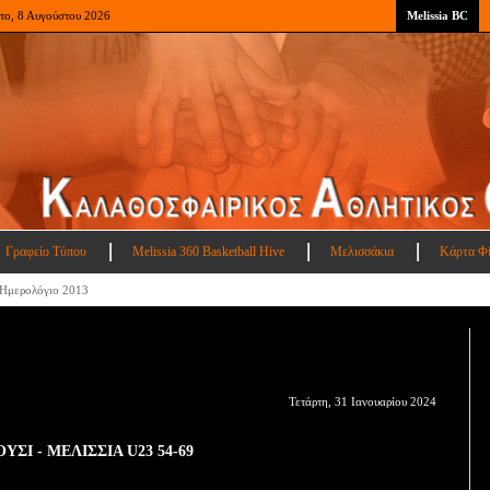
το, 8 Αυγούστου 2026
Melissia BC
Γραφείο Τύπου
Melissia 360 Basketball Hive
Μελισσάκια
Κάρτα Φ
Ημερολόγιο 2013
Τετάρτη, 31 Ιανουαρίου 2024
ΥΣΙ - ΜΕΛΙΣΣΙΑ U23 54-69