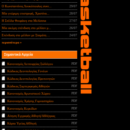
Ο Κωνσταντίνος Λουκόπουλος συνε...
29/07
Μία γνώριμη επιστροφή, Χριστίνα...
28/07
Η Στέλλα Φουράκη στα Μελίσσια
27/07
Μία ακόμη επένδυση στο μέλλον μ...
26/07
Επένδυση στο μέλλον με Σταμάτη ...
24/07
περισσότερα »
Σημαντικά Αρχεία
PDF
Κανονισμός Λειτουργίας Συλλόγου
PDF
Κώδικας Δεοντολογίας Γονέων
PDF
Κώδικας Δεοντολογίας Προπονητών
PDF
Κώδικας Συμπεριφοράς Αθλητών
PDF
Κανονισμός Αγωνιστικού Χώρου
PDF
Κανονισμός Χρήσης Γυμναστηρίου
PDF
Κανονισμός Κερκίδων
PDF
Αίτηση Εγγραφής Αθλητή/Αθλήτριας
PDF
Κάρτα Υγείας ΑΘλητή