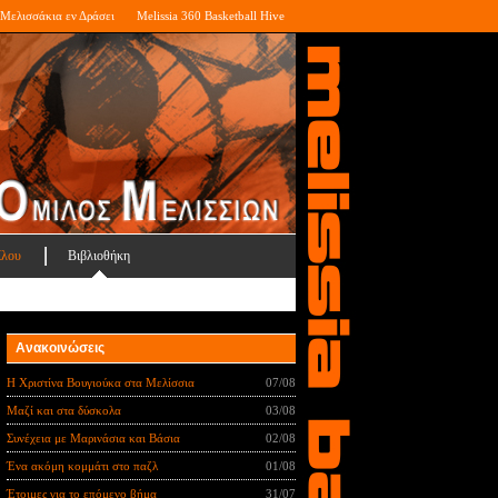
Μελισσάκια εν Δράσει
Melissia 360 Basketball Hive
ίλου
Βιβλιοθήκη
Ανακοινώσεις
Η Χριστίνα Βουγιούκα στα Μελίσσια
07/08
Μαζί και στα δύσκολα
03/08
Συνέχεια με Μαρινάσια και Βάσια
02/08
Ένα ακόμη κομμάτι στο παζλ
01/08
Έτοιμες για το επόμενο βήμα
31/07