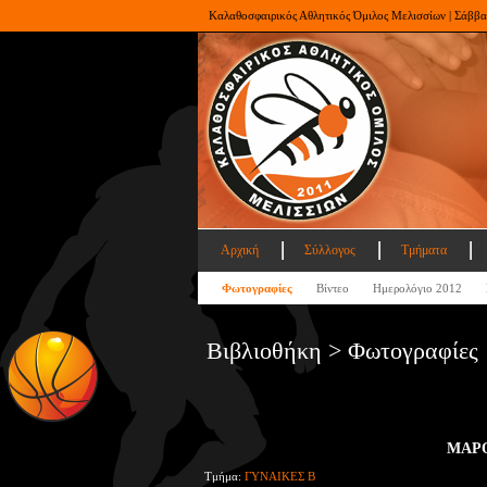
Καλαθοσφαιρικός Αθλητικός Όμιλος Μελισσίων | Σάββα
Αρχική
Σύλλογος
Τμήματα
Φωτογραφίες
Βίντεο
Ημερολόγιο 2012
Βιβλιοθήκη > Φωτογραφίες
ΜΑΡΟ
Τμήμα:
ΓΥΝΑΙΚΕΣ Β