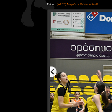
Είδηση:
(WU23) Μαρούσι - Μελίσσια 54-69